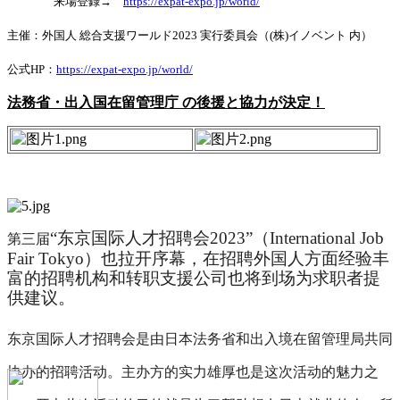
来場登録→
https://expat-expo.jp/world/
主催：外国人 総合支援ワールド
2023
実行委員会（
(
株
)
イノベント 内）
公式
HP
：
https://expat-expo.jp/world/
法務省・出入国在留管理庁 の後援と協力が決定！
“东京国际人才招聘会
2023
”（
International Job
第三届
Fair Tokyo
）
也拉开序幕，
在招聘外国人方面经验丰
富的招聘机构和转职支援公司也将到场为求职者提
供建议。
东京国际人才招聘会是由日本法务省和出入境在留管理局共同
协办的招聘活动。主办方的实力雄厚也是这次活动的魅力之