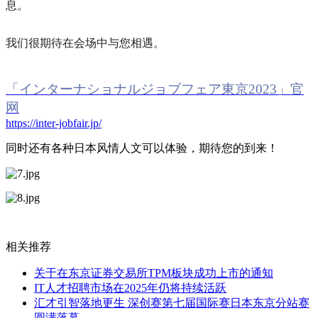
息。
我们很期待在会场中与您相遇。
「インターナショナルジョブフェア東京
2023
」官
网
https://inter-jobfair.jp/
同时还有各种日本风情人文可以体验，期待您的到来！
相关推荐
关于在东京证券交易所TPM板块成功上市的通知
IT人才招聘市场在2025年仍将持续活跃
汇才引智落地更生 深创赛第七届国际赛日本东京分站赛
圆满落幕