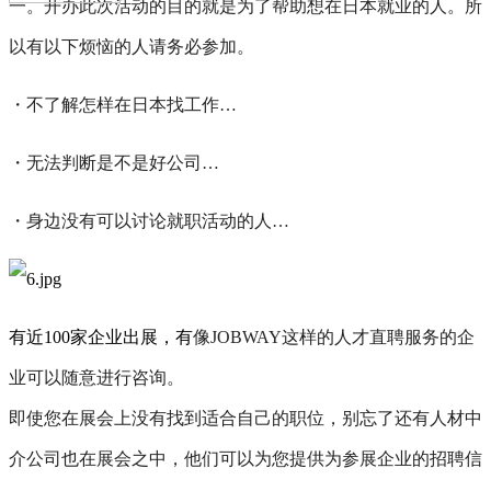
一。开办此次活动的目的就是为了帮助想在日本就业的人。
所
以有以下烦恼的人请务必参加。
・
不了解怎样在日本找工作…
・
无法判断是不是好公司…
・
身边没有可以讨论就职活动的人…
有近100家企业出展，有
像JOBWAY这样的人才直聘服务的企
业可以随意进行咨询。
即使您在展会上没有找到适合自己的职位，别忘了还有人材中
介公司也在展会之中，他们可以为您提供为参展企业的招聘信