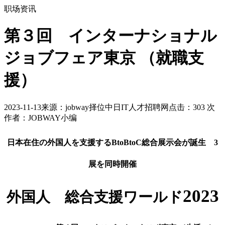
职场资讯
第３回 インターナショナル
ジョブフェア東京 （就職支
援）
2023-11-13
来源：jobway择位中日IT人才招聘网
点击：
303
次
作者：JOBWAY小编
日本在住の外国人を支援する
BtoBtoC
総合展示会が誕生
3
展を同時開催
2023
外国人 総合支援ワールド