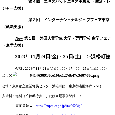
第４回 エキスパットエキスポ東京 （生活・レ
ジャー支援）
第３回 インターナショナルジョブフェア東京
（就職支援）
New
第１回 外国人留学生 大学・専門学校 進学フェア
（進学支援）
2023
年
11
月
24
日
(
金
)
・
25
日
(
土
)
@
浜松町館
会期：
2023
年
11
月
24
日
(
金
)10
：
00
～
17
：
00
・
25
日
(
土
)10
：
00
～
16
：
00
会場：東京都立産業貿易センター浜松町館（東京都港区海岸
1-7-1
）
入場料：無料（招待券持参、または来場事前登録にて）
事前登録→
https://expat-expo.jp/inv2023jp/