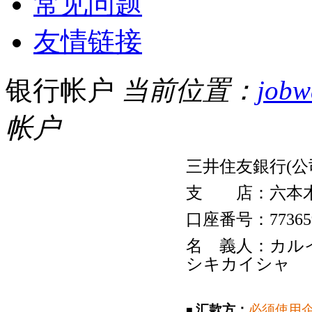
常见问题
友情链接
银行帐户
当前位置：
jo
帐户
三井住友銀行(公
支 店：六本
口座番号：77365
名 義人：カル
シキカイシャ
汇款方：
必须使用
■