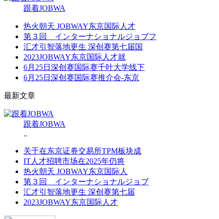
跟着JOBWA
热火朝天 JOBWAY东京国际人才
第３回 インターナショナルジョブフ
汇才引智落地更生 深创赛第七届国
2023JOBWAY东京国际人才就
6月25日深创赛国际赛千叶大学线下
6月25日深创赛国际赛推介会-东京
最新文章
跟着JOBWA
..
关于在东京证券交易所TPM板块成
IT人才招聘市场在2025年仍将
热火朝天 JOBWAY东京国际人
第３回 インターナショナルジョブ
汇才引智落地更生 深创赛第七届
2023JOBWAY东京国际人才