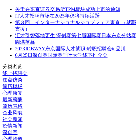
关于在东京证券交易所TPM板块成功上市的通知
IT人才招聘市场在2025年仍将持续活跃
第３回 インターナショナルジョブフェア東京 （就職
支援）
汇才引智落地更生 深创赛第七届国际赛日本东京分站赛
圆满落幕
2023JOBWAY东京国际人才就职·转职招聘会in品川
6月25日深创赛国际赛千叶大学线下推介会
分类浏览
线上招聘会
焦点访谈
简历模板
心理康复
最新薪酬
简历表格
企业风貌
社会新闻
疫情新闻
深创赛
心理治愈