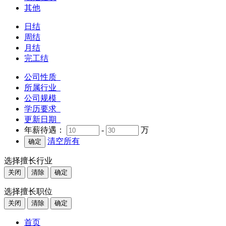
其他
日结
周结
月结
完工结
公司性质
所属行业
公司规模
学历要求
更新日期
年薪待遇：
-
万
清空所有
选择擅长行业
关闭
清除
确定
选择擅长职位
关闭
清除
确定
首页