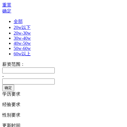
重置
确定
全部
20w以下
20w-30w
30w-40w
40w-50w
50w-60w
60w以上
薪资范围：
-
学历要求
经验要求
性别要求
更新时间