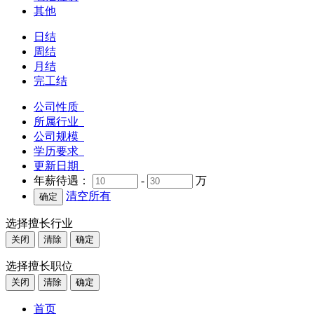
其他
日结
周结
月结
完工结
公司性质
所属行业
公司规模
学历要求
更新日期
年薪待遇：
-
万
清空所有
选择擅长行业
关闭
清除
确定
选择擅长职位
关闭
清除
确定
首页