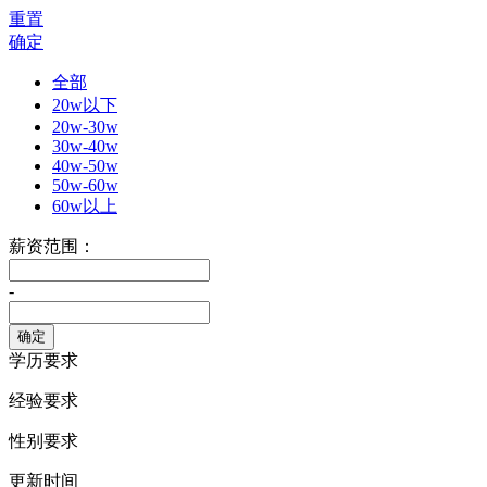
重置
确定
全部
20w以下
20w-30w
30w-40w
40w-50w
50w-60w
60w以上
薪资范围：
-
学历要求
经验要求
性别要求
更新时间