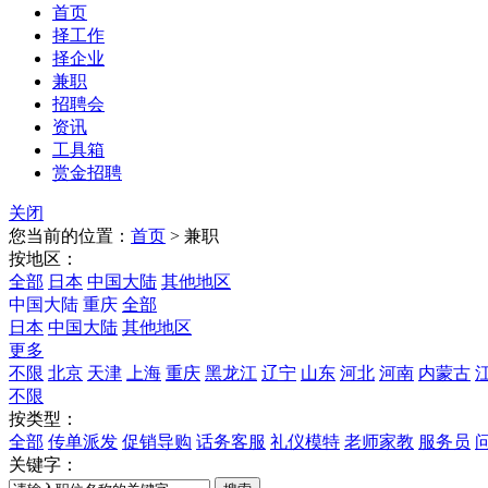
首页
择工作
择企业
兼职
招聘会
资讯
工具箱
赏金招聘
关闭
您当前的位置：
首页
>
兼职
按地区：
全部
日本
中国大陆
其他地区
中国大陆
重庆
全部
日本
中国大陆
其他地区
更多
不限
北京
天津
上海
重庆
黑龙江
辽宁
山东
河北
河南
内蒙古
不限
按类型：
全部
传单派发
促销导购
话务客服
礼仪模特
老师家教
服务员
关键字：