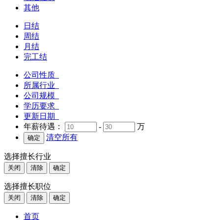
其他
日结
周结
月结
完工结
公司性质
所属行业
公司规模
学历要求
更新日期
年薪待遇：
-
万
清空所有
选择擅长行业
关闭
清除
确定
选择擅长职位
关闭
清除
确定
首页