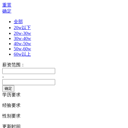
重置
确定
全部
20w以下
20w-30w
30w-40w
40w-50w
50w-60w
60w以上
薪资范围：
-
学历要求
经验要求
性别要求
更新时间