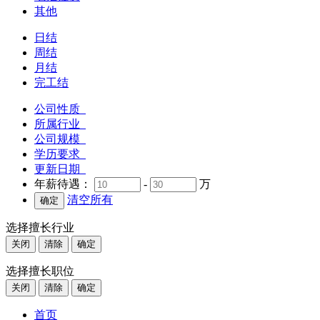
其他
日结
周结
月结
完工结
公司性质
所属行业
公司规模
学历要求
更新日期
年薪待遇：
-
万
清空所有
选择擅长行业
关闭
清除
确定
选择擅长职位
关闭
清除
确定
首页