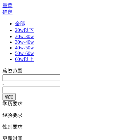
重置
确定
全部
20w以下
20w-30w
30w-40w
40w-50w
50w-60w
60w以上
薪资范围：
-
学历要求
经验要求
性别要求
更新时间