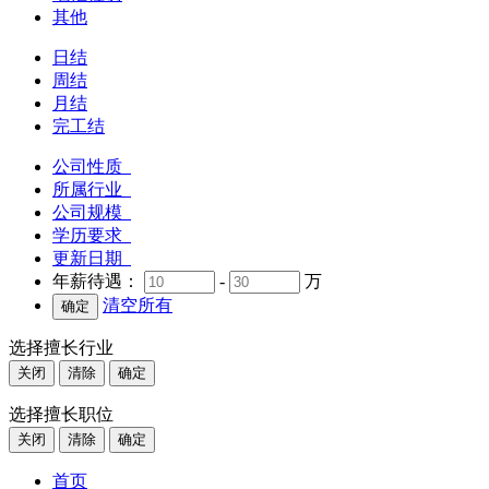
其他
日结
周结
月结
完工结
公司性质
所属行业
公司规模
学历要求
更新日期
年薪待遇：
-
万
清空所有
选择擅长行业
关闭
清除
确定
选择擅长职位
关闭
清除
确定
首页