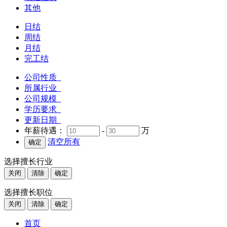
其他
日结
周结
月结
完工结
公司性质
所属行业
公司规模
学历要求
更新日期
年薪待遇：
-
万
清空所有
选择擅长行业
关闭
清除
确定
选择擅长职位
关闭
清除
确定
首页