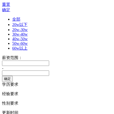
重置
确定
全部
20w以下
20w-30w
30w-40w
40w-50w
50w-60w
60w以上
薪资范围：
-
学历要求
经验要求
性别要求
更新时间