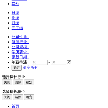
其他
日结
周结
月结
完工结
公司性质
所属行业
公司规模
学历要求
更新日期
年薪待遇：
-
万
清空所有
选择擅长行业
关闭
清除
确定
选择擅长职位
关闭
清除
确定
首页