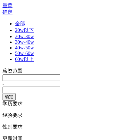
重置
确定
全部
20w以下
20w-30w
30w-40w
40w-50w
50w-60w
60w以上
薪资范围：
-
学历要求
经验要求
性别要求
更新时间