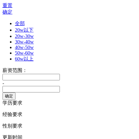
重置
确定
全部
20w以下
20w-30w
30w-40w
40w-50w
50w-60w
60w以上
薪资范围：
-
学历要求
经验要求
性别要求
更新时间