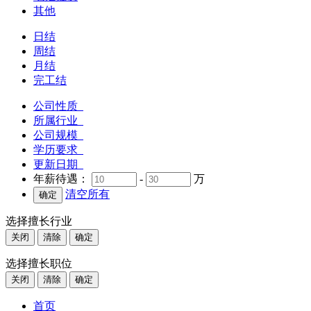
其他
日结
周结
月结
完工结
公司性质
所属行业
公司规模
学历要求
更新日期
年薪待遇：
-
万
清空所有
选择擅长行业
关闭
清除
确定
选择擅长职位
关闭
清除
确定
首页