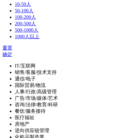
10-50人
50-100人
100-200人
200-500人
500-1000人
1000人以上
重置
确定
IT/互联网
销售/客服/技术支持
通信/电子
国际贸易/物流
人事/行政/高级管理
广告/市场/媒体/艺术
咨询/法律/教育/科研
餐饮/服务接待
医疗福祉
房地产
逆向供应链管理
化粧品製造業