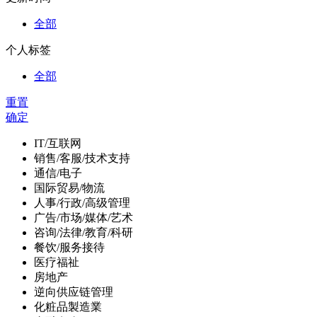
全部
个人标签
全部
重置
确定
IT/互联网
销售/客服/技术支持
通信/电子
国际贸易/物流
人事/行政/高级管理
广告/市场/媒体/艺术
咨询/法律/教育/科研
餐饮/服务接待
医疗福祉
房地产
逆向供应链管理
化粧品製造業