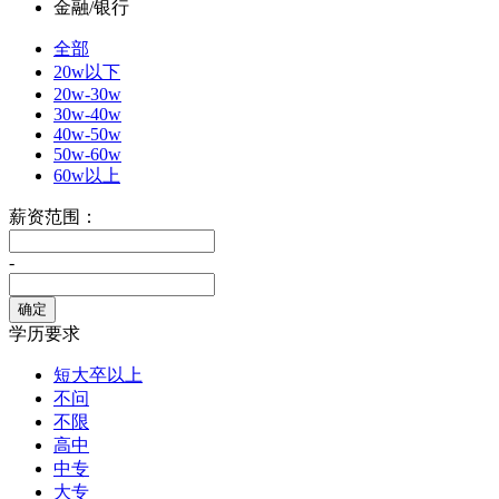
金融/银行
全部
20w以下
20w-30w
30w-40w
40w-50w
50w-60w
60w以上
薪资范围：
-
学历要求
短大卒以上
不问
不限
高中
中专
大专