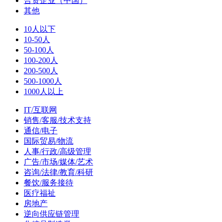
合资企业（中国）
其他
10人以下
10-50人
50-100人
100-200人
200-500人
500-1000人
1000人以上
IT/互联网
销售/客服/技术支持
通信/电子
国际贸易/物流
人事/行政/高级管理
广告/市场/媒体/艺术
咨询/法律/教育/科研
餐饮/服务接待
医疗福祉
房地产
逆向供应链管理