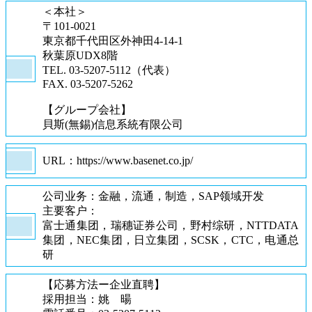
＜本社＞
〒101-0021
東京都千代田区外神田4-14-1
秋葉原UDX8階
TEL. 03-5207-5112（代表）
FAX. 03-5207-5262
【グループ会社】
貝斯(無錫)信息系統有限公司
URL：https://www.basenet.co.jp/
公司业务：金融，流通，制造，SAP领域开发
主要客户：
富士通集团，瑞穗证券公司，野村综研，NTTDATA
集团，NEC集团，日立集团，SCSK，CTC，电通总
研
【応募方法ー企业直聘】
採用担当：姚 暘