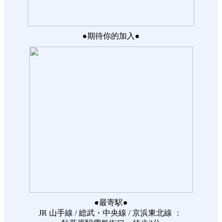
●期待你的加入●
●最寄駅●
JR 山手線 / 総武・中央線 / 京浜東北線 ：