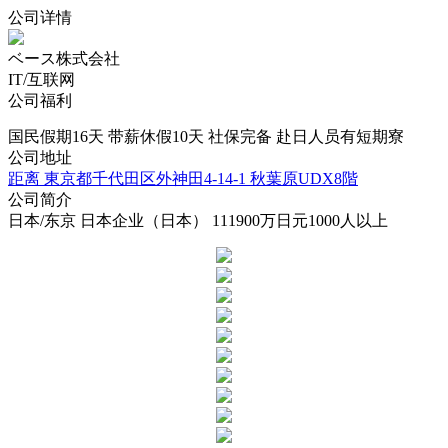
公司详情
ベース株式会社
IT/互联网
公司福利
国民假期16天
带薪休假10天
社保完备
赴日人员有短期寮
公司地址
距离
東京都千代田区外神田4-14-1 秋葉原UDX8階
公司简介
日本/东京
日本企业（日本）
111900万日元
1000人以上