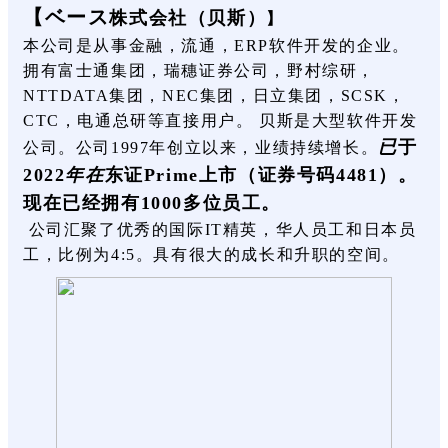
【ベース
株式会社（贝斯）
】
本公司是从事金融，流通，ERP软件开发的企业。
拥有富士通集团，瑞穗证券公司，野村综研，
NTTDATA集团，NEC集团，日立集团，SCSK，
CTC，电通总研等直接用户。 贝斯是大型软件开发
已
于
公司。公司1997年创立以来，业绩持续增长。
2022
年在
东证Prime上市（证券号码4481）。
现在已经拥有1000多位员工。
公司汇聚了优秀的国际IT精英，华人员工和日本员
工，比例为4:5。具有很大的成长和升职的空间。