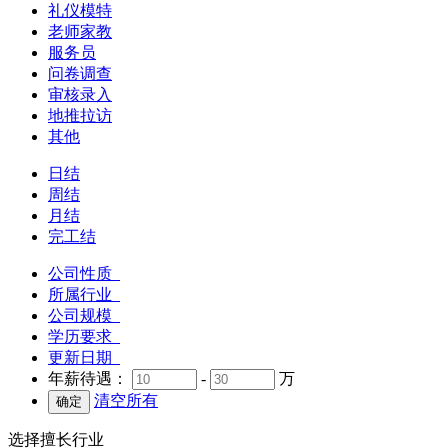
礼仪模特
老师家教
服务员
问卷调查
审核录入
地推拉访
其他
日结
周结
月结
完工结
公司性质
所属行业
公司规模
学历要求
更新日期
年薪待遇：
-
万
清空所有
选择擅长行业