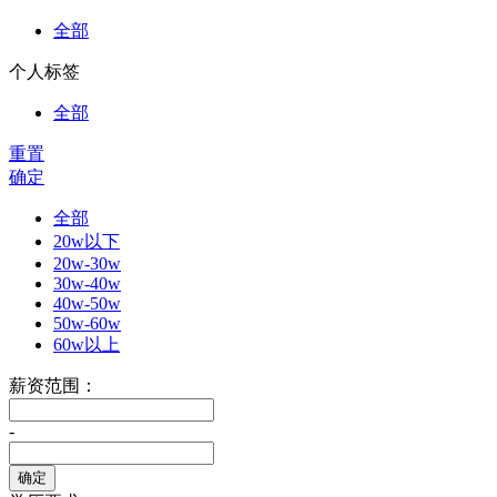
全部
个人标签
全部
重置
确定
全部
20w以下
20w-30w
30w-40w
40w-50w
50w-60w
60w以上
薪资范围：
-