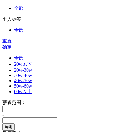
全部
个人标签
全部
重置
确定
全部
20w以下
20w-30w
30w-40w
40w-50w
50w-60w
60w以上
薪资范围：
-