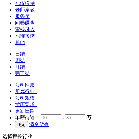
礼仪模特
老师家教
服务员
问卷调查
审核录入
地推拉访
其他
日结
周结
月结
完工结
公司性质
所属行业
公司规模
学历要求
更新日期
年薪待遇：
-
万
清空所有
选择擅长行业