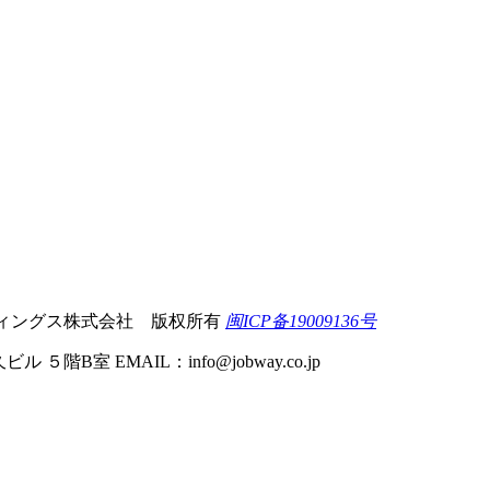
 軽井沢ホールディングス株式会社 版权所有
闽ICP备19009136号
ビル ５階B室 EMAIL：
info@jobway.co.jp