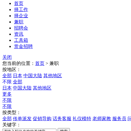
首页
择工作
择企业
兼职
招聘会
资讯
工具箱
赏金招聘
关闭
您当前的位置：
首页
>
兼职
按地区：
全部
日本
中国大陆
其他地区
不限
全部
日本
中国大陆
其他地区
更多
不限
不限
按类型：
全部
传单派发
促销导购
话务客服
礼仪模特
老师家教
服务员
关键字：