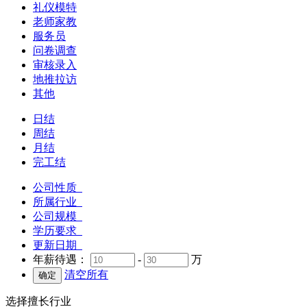
礼仪模特
老师家教
服务员
问卷调查
审核录入
地推拉访
其他
日结
周结
月结
完工结
公司性质
所属行业
公司规模
学历要求
更新日期
年薪待遇：
-
万
清空所有
选择擅长行业