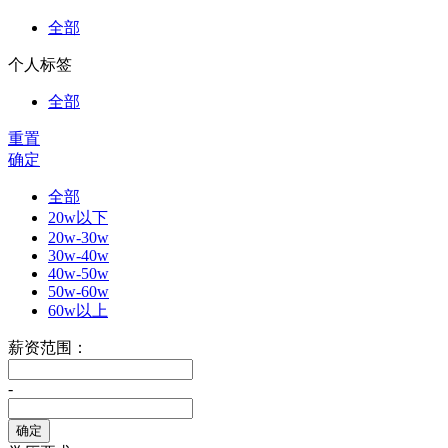
全部
个人标签
全部
重置
确定
全部
20w以下
20w-30w
30w-40w
40w-50w
50w-60w
60w以上
薪资范围：
-