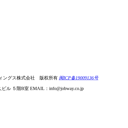
 軽井沢ホールディングス株式会社 版权所有
闽ICP备19009136号
ビル ５階B室 EMAIL：
info@jobway.co.jp