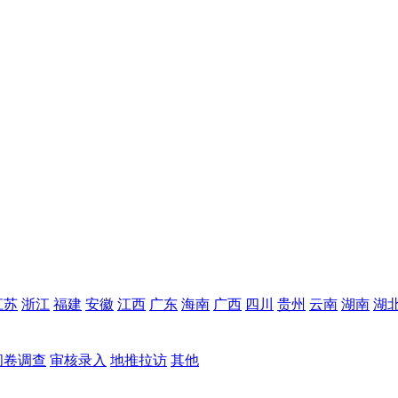
江苏
浙江
福建
安徽
江西
广东
海南
广西
四川
贵州
云南
湖南
湖
问卷调查
审核录入
地推拉访
其他