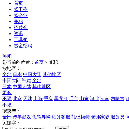
首页
择工作
择企业
兼职
招聘会
资讯
工具箱
赏金招聘
关闭
您当前的位置：
首页
>
兼职
按地区：
全部
日本
中国大陆
其他地区
中国大陆
福建
全部
日本
中国大陆
其他地区
更多
不限
北京
天津
上海
重庆
黑龙江
辽宁
山东
河北
河南
内蒙古
不限
按类型：
全部
传单派发
促销导购
话务客服
礼仪模特
老师家教
服务员
关键字：