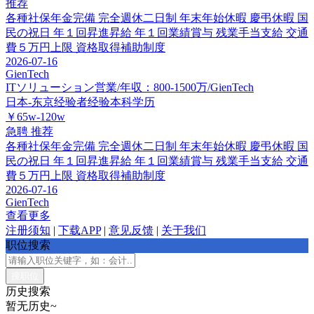
推荐
各種社保年金完備
完全週休二日制
年末年始休暇
慶弔休暇
国
民の祝日
年１回昇進昇給
年１回業績賞与
残業手当支給
交通
費５万円上限
資格取得補助制度
2026-07-16
GienTech
ITソリューション営業/年収：800-1500万/GienTech
日本-东京
经验者经验
本科学历
￥65w-120w
急聘
推荐
各種社保年金完備
完全週休二日制
年末年始休暇
慶弔休暇
国
民の祝日
年１回昇進昇給
年１回業績賞与
残業手当支給
交通
費５万円上限
資格取得補助制度
2026-07-16
GienTech
查看更多
注册须知
|
下载APP
|
意见反馈
|
关于我们
职位搜索
历史搜索
暂无历史~