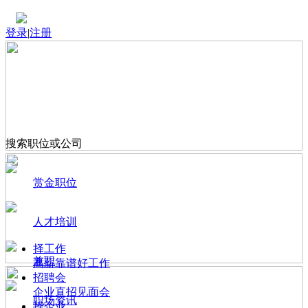
登录
|
注册
搜索职位或公司
赏金职位
人才培训
择工作
兼职
高薪靠谱好工作
招聘会
企业直招见面会
职场资讯
择企业