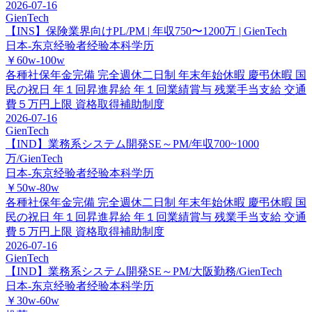
2026-07-16
GienTech
【INS】保険業界向けPL/PM | 年収750〜1200万 | GienTech
日本-东京
经验者经验
本科学历
￥60w-100w
各種社保年金完備
完全週休二日制
年末年始休暇
慶弔休暇
国
民の祝日
年１回昇進昇給
年１回業績賞与
残業手当支給
交通
費５万円上限
資格取得補助制度
2026-07-16
GienTech
【IND】業務系システム開発SE～PM/年収700~1000
万/GienTech
日本-东京
经验者经验
本科学历
￥50w-80w
各種社保年金完備
完全週休二日制
年末年始休暇
慶弔休暇
国
民の祝日
年１回昇進昇給
年１回業績賞与
残業手当支給
交通
費５万円上限
資格取得補助制度
2026-07-16
GienTech
【IND】業務系システム開発SE～PM/大阪勤務/GienTech
日本-东京
经验者经验
本科学历
￥30w-60w