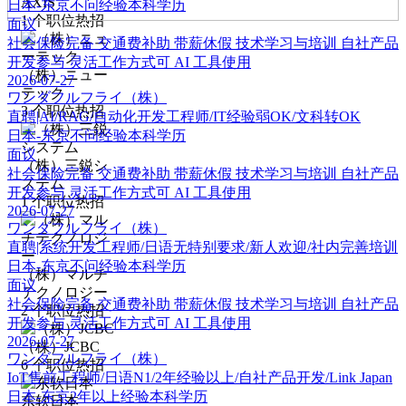
AXIS
日本-东京
不问经验
本科学历
1
个职位热招
面议
社会保险完备
交通费补助
带薪休假
技术学习与培训
自社产品
开发参与
灵活工作方式可
AI 工具使用
（株）ニュー
2026-07-27
テック
ワンダフルフライ（株）
3
个职位热招
直聘|AI/RAG/自动化开发工程师/IT经验弱OK/文科转OK
日本-东京
不问经验
本科学历
面议
（株）三鋭シ
社会保险完备
交通费补助
带薪休假
技术学习与培训
自社产品
ステム
开发参与
灵活工作方式可
AI 工具使用
1
个职位热招
2026-07-27
ワンダフルフライ（株）
直聘|系统开发工程师/日语无特别要求/新人欢迎/社内完善培训
日本-东京
不问经验
本科学历
（株）マルチ
面议
テクノロジー
社会保险完备
交通费补助
带薪休假
技术学习与培训
自社产品
2
个职位热招
开发参与
灵活工作方式可
AI 工具使用
2026-07-27
（株）JCBC
ワンダフルフライ（株）
6
个职位热招
IoT售前工程师/日语N1/2年经验以上/自社产品开发/Link Japan
日本-东京
2年以上经验
本科学历
东软日本