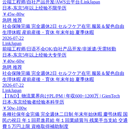
云端工程师/自社产品开发/AWS云平台/LinkJapan
日本-东京
5年以上经验
不限学历
￥45w-80w
急聘
推荐
社会保険完備
完全週休2日
セルフケア在宅
服装＆髪色自由
生理休暇
産前産後・育休
年末年始
夏季休暇
2026-07-22
LinkJapan
前端工程师/日语不会OK/自社产品开发/非派遣/无需转勤
日本-东京
5年以上经验
大专学历
￥40w-60w
急聘
推荐
社会保険完備
完全週休2日
セルフケア在宅
服装＆髪色自由
生理休暇
産前産後・育休
年末年始
夏季休暇
2026-07-22
LinkJapan
【T&D】物流業界向けPL/PM | 年収600~1200万 | GienTech
日本-东京
经验者经验
本科学历
￥50w-100w
各種社保年金完備
完全週休二日制
年末年始休暇
慶弔休暇
国
民の祝日
年１回昇進昇給
年１回業績賞与
残業手当支給
交通
費５万円上限
資格取得補助制度