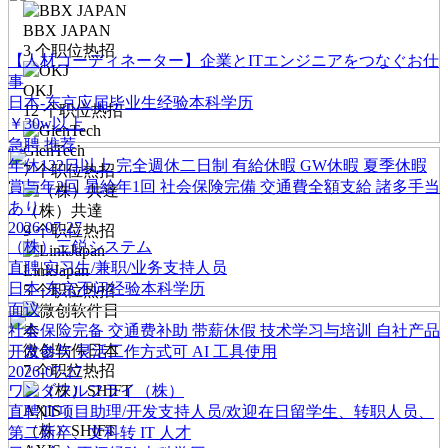
BBX JAPAN
3
个职位热招
【人材コーディネーター】企業とITエンジニアをつなぐお仕
事
OKJ
日本-东京
应届毕业生经验
本科学历
12
个职位热招
￥30w以上
急聘
推荐
GienTech
年休122日以上
完全週休二日制
有給休暇
GW休暇
夏季休暇
7
个职位热招
賞与年2回
昇給年1回
社会保険完備
交通費全額支給
諸多手当
あり
（株）共達
2026-07-27
9
个职位热招
（株）三鋭システム
直聘|实习生/兼职/业务支持人员
LinkJapan
日本-东京
不问经验
本科学历
5
个职位热招
面议
社会保险完备
交通费补助
带薪休假
技术学习与培训
自社产品
微创软件日本
开发参与
灵活工作方式可
AI 工具使用
7
个职位热招
2026-07-27
ワンダフルフライ（株）
直聘|IT项目助理/开发支持人员/欢迎在日留学生、转职人员、
（株）SHIFT
第二新卒、文科转 IT 人才