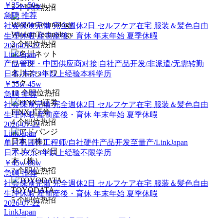
￥35w-50w
5
个职位热招
急聘
推荐
社会保険完備
完全週休2日
セルフケア在宅
服装＆髪色自由
WisdomTechnology
生理休暇
産前産後・育休
年末年始
夏季休暇
2
个职位热招
2026-07-22
LinkJapan
产品管理・中国供应商对接|自社产品开发/非派遣/无需转勤
名川ネットワ
日本-东京
3年以上经验
本科学历
ーク
￥35w-45w
12
个职位热招
急聘
推荐
社会保険完備
完全週休2日
セルフケア在宅
服装＆髪色自由
FINX J証券
生理休暇
産前産後・育休
年末年始
夏季休暇
4
个职位热招
2026-07-22
LinkJapan
单片机固件工程师/自社硬件产品开发至量产/LinkJapan
アドバンジ日
日本-东京
5年以上经验
不限学历
本（株）
￥45w-80w
2
个职位热招
急聘
推荐
社会保険完備
完全週休2日
セルフケア在宅
服装＆髪色自由
TOYODATA
生理休暇
産前産後・育休
年末年始
夏季休暇
5
个职位热招
2026-07-22
LinkJapan