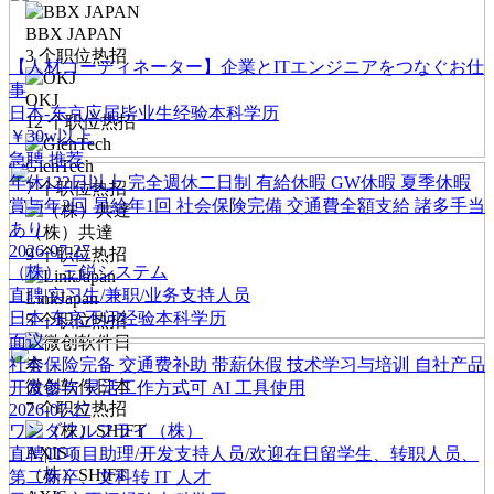
BBX JAPAN
3
个职位热招
【人材コーディネーター】企業とITエンジニアをつなぐお仕
事
OKJ
日本-东京
应届毕业生经验
本科学历
12
个职位热招
￥30w以上
急聘
推荐
GienTech
年休122日以上
完全週休二日制
有給休暇
GW休暇
夏季休暇
7
个职位热招
賞与年2回
昇給年1回
社会保険完備
交通費全額支給
諸多手当
あり
（株）共達
2026-07-27
9
个职位热招
（株）三鋭システム
直聘|实习生/兼职/业务支持人员
LinkJapan
日本-东京
不问经验
本科学历
5
个职位热招
面议
社会保险完备
交通费补助
带薪休假
技术学习与培训
自社产品
微创软件日本
开发参与
灵活工作方式可
AI 工具使用
7
个职位热招
2026-07-27
ワンダフルフライ（株）
直聘|IT项目助理/开发支持人员/欢迎在日留学生、转职人员、
（株）SHIFT
第二新卒、文科转 IT 人才