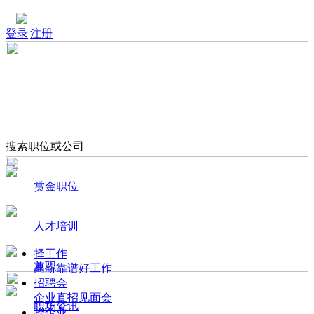
登录
|
注册
搜索职位或公司
赏金职位
人才培训
择工作
兼职
高薪靠谱好工作
招聘会
企业直招见面会
职场资讯
择企业