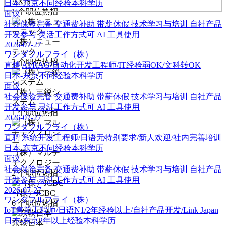
AXIS
日本-东京
不问经验
本科学历
1
个职位热招
面议
社会保险完备
交通费补助
带薪休假
技术学习与培训
自社产品
开发参与
灵活工作方式可
AI 工具使用
（株）ニュー
2026-07-27
テック
ワンダフルフライ（株）
3
个职位热招
直聘|AI/RAG/自动化开发工程师/IT经验弱OK/文科转OK
日本-东京
不问经验
本科学历
面议
（株）三鋭シ
社会保险完备
交通费补助
带薪休假
技术学习与培训
自社产品
ステム
开发参与
灵活工作方式可
AI 工具使用
1
个职位热招
2026-07-27
ワンダフルフライ（株）
直聘|系统开发工程师/日语无特别要求/新人欢迎/社内完善培训
日本-东京
不问经验
本科学历
（株）マルチ
面议
テクノロジー
社会保险完备
交通费补助
带薪休假
技术学习与培训
自社产品
2
个职位热招
开发参与
灵活工作方式可
AI 工具使用
2026-07-27
（株）JCBC
ワンダフルフライ（株）
6
个职位热招
IoT售前工程师/日语N1/2年经验以上/自社产品开发/Link Japan
日本-东京
2年以上经验
本科学历
东软日本