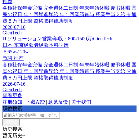
推荐
各種社保年金完備
完全週休二日制
年末年始休暇
慶弔休暇
国
民の祝日
年１回昇進昇給
年１回業績賞与
残業手当支給
交通
費５万円上限
資格取得補助制度
2026-07-16
GienTech
ITソリューション営業/年収：800-1500万/GienTech
日本-东京
经验者经验
本科学历
￥65w-120w
急聘
推荐
各種社保年金完備
完全週休二日制
年末年始休暇
慶弔休暇
国
民の祝日
年１回昇進昇給
年１回業績賞与
残業手当支給
交通
費５万円上限
資格取得補助制度
2026-07-16
GienTech
查看更多
注册须知
|
下载APP
|
意见反馈
|
关于我们
职位搜索
历史搜索
暂无历史~