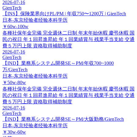
2026-07-16
GienTech
【INS】保険業界向けPL/PM | 年収750〜1200万 | GienTech
日本-东京
经验者经验
本科学历
￥60w-100w
各種社保年金完備
完全週休二日制
年末年始休暇
慶弔休暇
国
民の祝日
年１回昇進昇給
年１回業績賞与
残業手当支給
交通
費５万円上限
資格取得補助制度
2026-07-16
GienTech
【IND】業務系システム開発SE～PM/年収700~1000
万/GienTech
日本-东京
经验者经验
本科学历
￥50w-80w
各種社保年金完備
完全週休二日制
年末年始休暇
慶弔休暇
国
民の祝日
年１回昇進昇給
年１回業績賞与
残業手当支給
交通
費５万円上限
資格取得補助制度
2026-07-16
GienTech
【IND】業務系システム開発SE～PM/大阪勤務/GienTech
日本-东京
经验者经验
本科学历
￥30w-60w