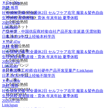
￥35w-50w
5
个职位热招
急聘
推荐
社会保険完備
完全週休2日
セルフケア在宅
服装＆髪色自由
WisdomTechnology
生理休暇
産前産後・育休
年末年始
夏季休暇
2
个职位热招
2026-07-22
LinkJapan
产品管理・中国供应商对接|自社产品开发/非派遣/无需转勤
名川ネットワ
日本-东京
3年以上经验
本科学历
ーク
￥35w-45w
12
个职位热招
急聘
推荐
社会保険完備
完全週休2日
セルフケア在宅
服装＆髪色自由
FINX J証券
生理休暇
産前産後・育休
年末年始
夏季休暇
4
个职位热招
2026-07-22
LinkJapan
单片机固件工程师/自社硬件产品开发至量产/LinkJapan
アドバンジ日
日本-东京
5年以上经验
不限学历
本（株）
￥45w-80w
2
个职位热招
急聘
推荐
社会保険完備
完全週休2日
セルフケア在宅
服装＆髪色自由
TOYODATA
生理休暇
産前産後・育休
年末年始
夏季休暇
5
个职位热招
2026-07-22
LinkJapan