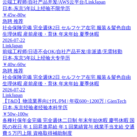
云端工程师/自社产品开发/AWS云平台/LinkJapan
日本-东京
5年以上经验
不限学历
￥45w-80w
急聘
推荐
社会保険完備
完全週休2日
セルフケア在宅
服装＆髪色自由
生理休暇
産前産後・育休
年末年始
夏季休暇
2026-07-22
LinkJapan
前端工程师/日语不会OK/自社产品开发/非派遣/无需转勤
日本-东京
5年以上经验
大专学历
￥40w-60w
急聘
推荐
社会保険完備
完全週休2日
セルフケア在宅
服装＆髪色自由
生理休暇
産前産後・育休
年末年始
夏季休暇
2026-07-22
LinkJapan
【T&D】物流業界向けPL/PM | 年収600~1200万 | GienTech
日本-东京
经验者经验
本科学历
￥50w-100w
各種社保年金完備
完全週休二日制
年末年始休暇
慶弔休暇
国
民の祝日
年１回昇進昇給
年１回業績賞与
残業手当支給
交通
費５万円上限
資格取得補助制度