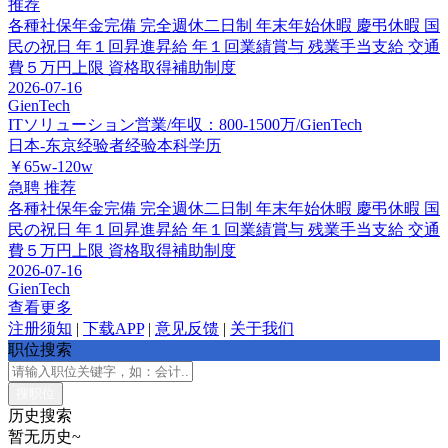
推荐
各種社保年金完備
完全週休二日制
年末年始休暇
慶弔休暇
国
民の祝日
年１回昇進昇給
年１回業績賞与
残業手当支給
交通
費５万円上限
資格取得補助制度
2026-07-16
GienTech
ITソリューション営業/年収：800-1500万/GienTech
日本-东京
经验者经验
本科学历
￥65w-120w
急聘
推荐
各種社保年金完備
完全週休二日制
年末年始休暇
慶弔休暇
国
民の祝日
年１回昇進昇給
年１回業績賞与
残業手当支給
交通
費５万円上限
資格取得補助制度
2026-07-16
GienTech
查看更多
注册须知
|
下载APP
|
意见反馈
|
关于我们
职位搜索
历史搜索
暂无历史~