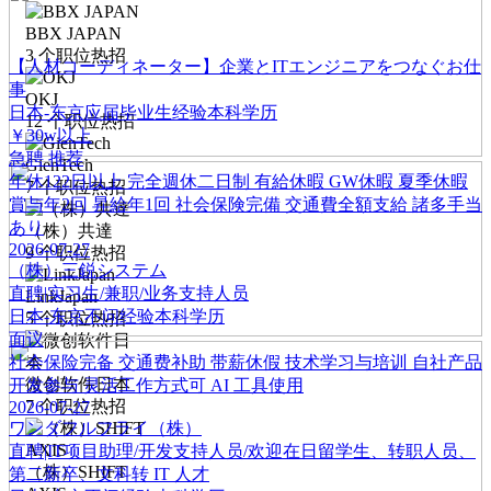
BBX JAPAN
3
个职位热招
【人材コーディネーター】企業とITエンジニアをつなぐお仕
事
OKJ
日本-东京
应届毕业生经验
本科学历
12
个职位热招
￥30w以上
急聘
推荐
GienTech
年休122日以上
完全週休二日制
有給休暇
GW休暇
夏季休暇
7
个职位热招
賞与年2回
昇給年1回
社会保険完備
交通費全額支給
諸多手当
あり
（株）共達
2026-07-27
9
个职位热招
（株）三鋭システム
直聘|实习生/兼职/业务支持人员
LinkJapan
日本-东京
不问经验
本科学历
5
个职位热招
面议
社会保险完备
交通费补助
带薪休假
技术学习与培训
自社产品
微创软件日本
开发参与
灵活工作方式可
AI 工具使用
7
个职位热招
2026-07-27
ワンダフルフライ（株）
直聘|IT项目助理/开发支持人员/欢迎在日留学生、转职人员、
（株）SHIFT
第二新卒、文科转 IT 人才