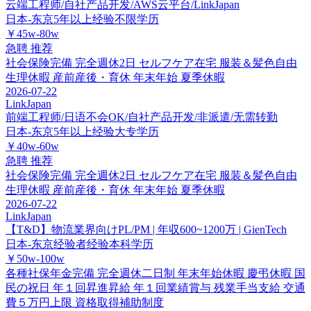
云端工程师/自社产品开发/AWS云平台/LinkJapan
日本-东京
5年以上经验
不限学历
￥45w-80w
急聘
推荐
社会保険完備
完全週休2日
セルフケア在宅
服装＆髪色自由
生理休暇
産前産後・育休
年末年始
夏季休暇
2026-07-22
LinkJapan
前端工程师/日语不会OK/自社产品开发/非派遣/无需转勤
日本-东京
5年以上经验
大专学历
￥40w-60w
急聘
推荐
社会保険完備
完全週休2日
セルフケア在宅
服装＆髪色自由
生理休暇
産前産後・育休
年末年始
夏季休暇
2026-07-22
LinkJapan
【T&D】物流業界向けPL/PM | 年収600~1200万 | GienTech
日本-东京
经验者经验
本科学历
￥50w-100w
各種社保年金完備
完全週休二日制
年末年始休暇
慶弔休暇
国
民の祝日
年１回昇進昇給
年１回業績賞与
残業手当支給
交通
費５万円上限
資格取得補助制度