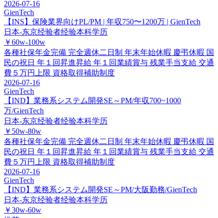
2026-07-16
GienTech
【INS】保険業界向けPL/PM | 年収750〜1200万 | GienTech
日本-东京
经验者经验
本科学历
￥60w-100w
各種社保年金完備
完全週休二日制
年末年始休暇
慶弔休暇
国
民の祝日
年１回昇進昇給
年１回業績賞与
残業手当支給
交通
費５万円上限
資格取得補助制度
2026-07-16
GienTech
【IND】業務系システム開発SE～PM/年収700~1000
万/GienTech
日本-东京
经验者经验
本科学历
￥50w-80w
各種社保年金完備
完全週休二日制
年末年始休暇
慶弔休暇
国
民の祝日
年１回昇進昇給
年１回業績賞与
残業手当支給
交通
費５万円上限
資格取得補助制度
2026-07-16
GienTech
【IND】業務系システム開発SE～PM/大阪勤務/GienTech
日本-东京
经验者经验
本科学历
￥30w-60w