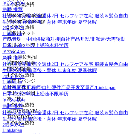
￥35w-50w
5
个职位热招
急聘
推荐
社会保険完備
完全週休2日
セルフケア在宅
服装＆髪色自由
WisdomTechnology
生理休暇
産前産後・育休
年末年始
夏季休暇
2
个职位热招
2026-07-22
LinkJapan
产品管理・中国供应商对接|自社产品开发/非派遣/无需转勤
名川ネットワ
日本-东京
3年以上经验
本科学历
ーク
￥35w-45w
12
个职位热招
急聘
推荐
社会保険完備
完全週休2日
セルフケア在宅
服装＆髪色自由
FINX J証券
生理休暇
産前産後・育休
年末年始
夏季休暇
4
个职位热招
2026-07-22
LinkJapan
单片机固件工程师/自社硬件产品开发至量产/LinkJapan
アドバンジ日
日本-东京
5年以上经验
不限学历
本（株）
￥45w-80w
2
个职位热招
急聘
推荐
社会保険完備
完全週休2日
セルフケア在宅
服装＆髪色自由
TOYODATA
生理休暇
産前産後・育休
年末年始
夏季休暇
5
个职位热招
2026-07-22
LinkJapan