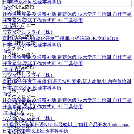
AXIS
日本-东京
不问经验
本科学历
1
个职位热招
面议
社会保险完备
交通费补助
带薪休假
技术学习与培训
自社产品
开发参与
灵活工作方式可
AI 工具使用
（株）ニュー
2026-07-27
テック
ワンダフルフライ（株）
3
个职位热招
直聘|AI/RAG/自动化开发工程师/IT经验弱OK/文科转OK
日本-东京
不问经验
本科学历
面议
（株）三鋭シ
社会保险完备
交通费补助
带薪休假
技术学习与培训
自社产品
ステム
开发参与
灵活工作方式可
AI 工具使用
1
个职位热招
2026-07-27
ワンダフルフライ（株）
直聘|系统开发工程师/日语无特别要求/新人欢迎/社内完善培训
日本-东京
不问经验
本科学历
（株）マルチ
面议
テクノロジー
社会保险完备
交通费补助
带薪休假
技术学习与培训
自社产品
2
个职位热招
开发参与
灵活工作方式可
AI 工具使用
2026-07-27
（株）JCBC
ワンダフルフライ（株）
6
个职位热招
IoT售前工程师/日语N1/2年经验以上/自社产品开发/Link Japan
日本-东京
2年以上经验
本科学历
东软日本