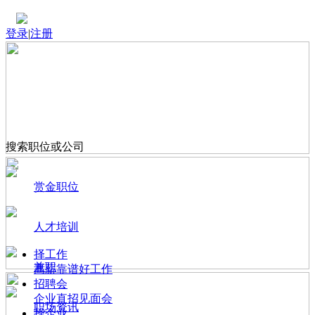
登录
|
注册
搜索职位或公司
赏金职位
人才培训
择工作
兼职
高薪靠谱好工作
招聘会
企业直招见面会
职场资讯
择企业