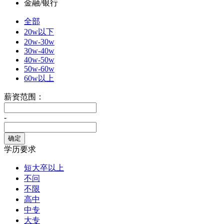
金融/银行
全部
20w以下
20w-30w
30w-40w
40w-50w
50w-60w
60w以上
薪资范围：
-
学历要求
短大卒以上
不问
不限
高中
中专
大专