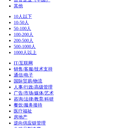
其他
10人以下
10-50人
50-100人
100-200人
200-500人
500-1000人
1000人以上
IT/互联网
销售/客服/技术支持
通信/电子
国际贸易/物流
人事/行政/高级管理
广告/市场/媒体/艺术
咨询/法律/教育/科研
餐饮/服务接待
医疗福祉
房地产
逆向供应链管理