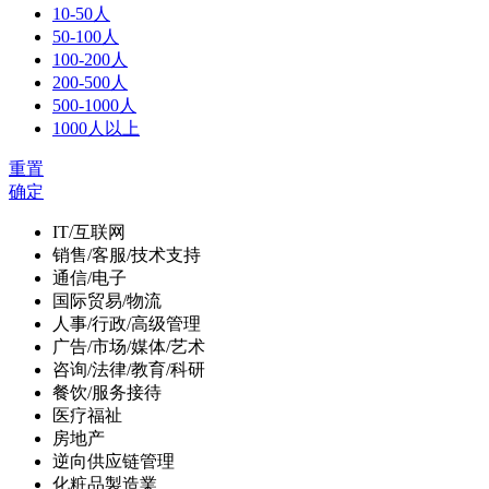
10-50人
50-100人
100-200人
200-500人
500-1000人
1000人以上
重置
确定
IT/互联网
销售/客服/技术支持
通信/电子
国际贸易/物流
人事/行政/高级管理
广告/市场/媒体/艺术
咨询/法律/教育/科研
餐饮/服务接待
医疗福祉
房地产
逆向供应链管理
化粧品製造業