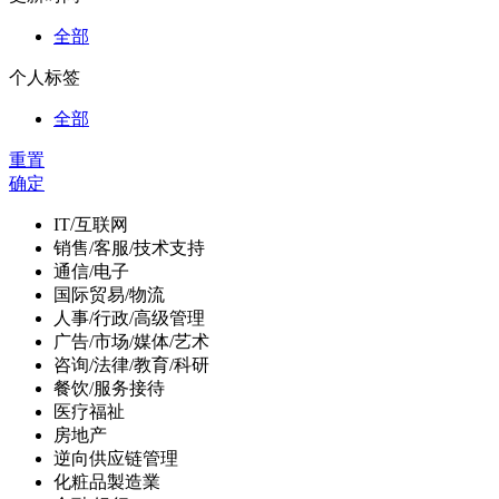
全部
个人标签
全部
重置
确定
IT/互联网
销售/客服/技术支持
通信/电子
国际贸易/物流
人事/行政/高级管理
广告/市场/媒体/艺术
咨询/法律/教育/科研
餐饮/服务接待
医疗福祉
房地产
逆向供应链管理
化粧品製造業