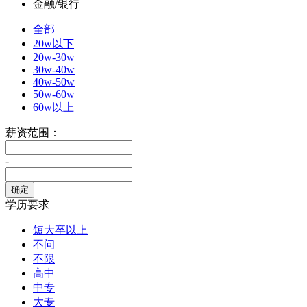
金融/银行
全部
20w以下
20w-30w
30w-40w
40w-50w
50w-60w
60w以上
薪资范围：
-
学历要求
短大卒以上
不问
不限
高中
中专
大专