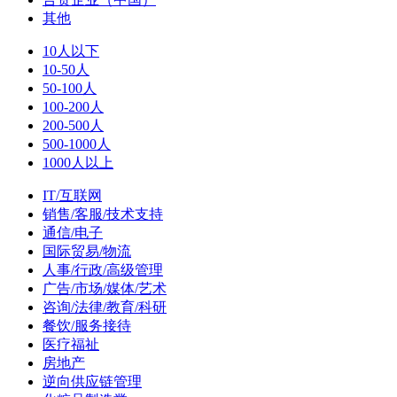
其他
10人以下
10-50人
50-100人
100-200人
200-500人
500-1000人
1000人以上
IT/互联网
销售/客服/技术支持
通信/电子
国际贸易/物流
人事/行政/高级管理
广告/市场/媒体/艺术
咨询/法律/教育/科研
餐饮/服务接待
医疗福祉
房地产
逆向供应链管理