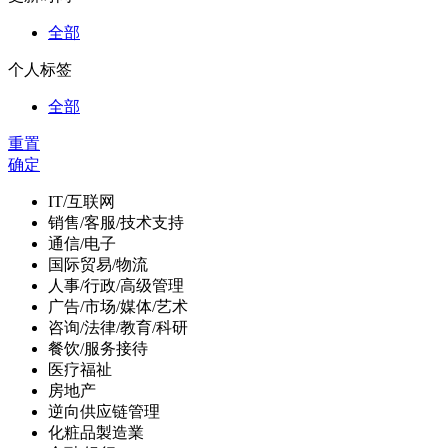
全部
个人标签
全部
重置
确定
IT/互联网
销售/客服/技术支持
通信/电子
国际贸易/物流
人事/行政/高级管理
广告/市场/媒体/艺术
咨询/法律/教育/科研
餐饮/服务接待
医疗福祉
房地产
逆向供应链管理
化粧品製造業