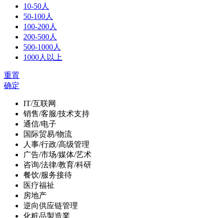
10-50人
50-100人
100-200人
200-500人
500-1000人
1000人以上
重置
确定
IT/互联网
销售/客服/技术支持
通信/电子
国际贸易/物流
人事/行政/高级管理
广告/市场/媒体/艺术
咨询/法律/教育/科研
餐饮/服务接待
医疗福祉
房地产
逆向供应链管理
化粧品製造業