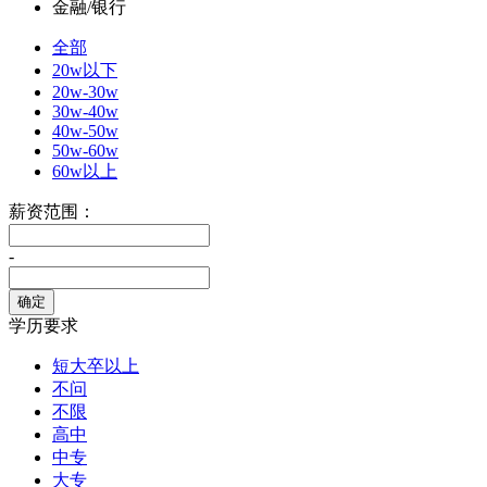
金融/银行
全部
20w以下
20w-30w
30w-40w
40w-50w
50w-60w
60w以上
薪资范围：
-
学历要求
短大卒以上
不问
不限
高中
中专
大专