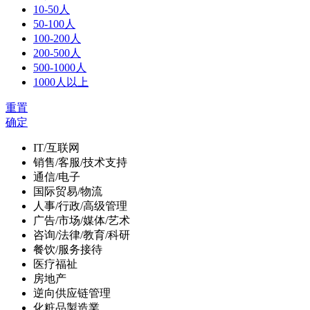
10-50人
50-100人
100-200人
200-500人
500-1000人
1000人以上
重置
确定
IT/互联网
销售/客服/技术支持
通信/电子
国际贸易/物流
人事/行政/高级管理
广告/市场/媒体/艺术
咨询/法律/教育/科研
餐饮/服务接待
医疗福祉
房地产
逆向供应链管理
化粧品製造業