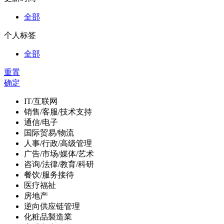
全部
个人标签
全部
重置
确定
IT/互联网
销售/客服/技术支持
通信/电子
国际贸易/物流
人事/行政/高级管理
广告/市场/媒体/艺术
咨询/法律/教育/科研
餐饮/服务接待
医疗福祉
房地产
逆向供应链管理
化粧品製造業