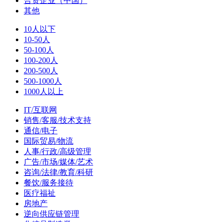
合资企业（中国）
其他
10人以下
10-50人
50-100人
100-200人
200-500人
500-1000人
1000人以上
IT/互联网
销售/客服/技术支持
通信/电子
国际贸易/物流
人事/行政/高级管理
广告/市场/媒体/艺术
咨询/法律/教育/科研
餐饮/服务接待
医疗福祉
房地产
逆向供应链管理