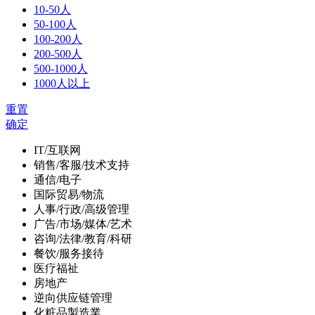
10-50人
50-100人
100-200人
200-500人
500-1000人
1000人以上
重置
确定
IT/互联网
销售/客服/技术支持
通信/电子
国际贸易/物流
人事/行政/高级管理
广告/市场/媒体/艺术
咨询/法律/教育/科研
餐饮/服务接待
医疗福祉
房地产
逆向供应链管理
化粧品製造業