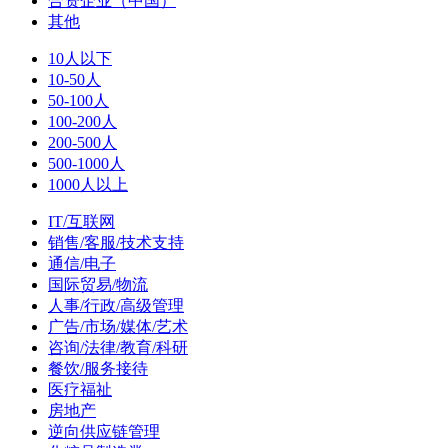
合资企业（中国）
其他
10人以下
10-50人
50-100人
100-200人
200-500人
500-1000人
1000人以上
IT/互联网
销售/客服/技术支持
通信/电子
国际贸易/物流
人事/行政/高级管理
广告/市场/媒体/艺术
咨询/法律/教育/科研
餐饮/服务接待
医疗福祉
房地产
逆向供应链管理