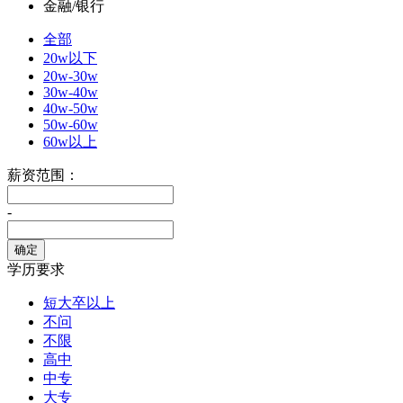
金融/银行
全部
20w以下
20w-30w
30w-40w
40w-50w
50w-60w
60w以上
薪资范围：
-
学历要求
短大卒以上
不问
不限
高中
中专
大专