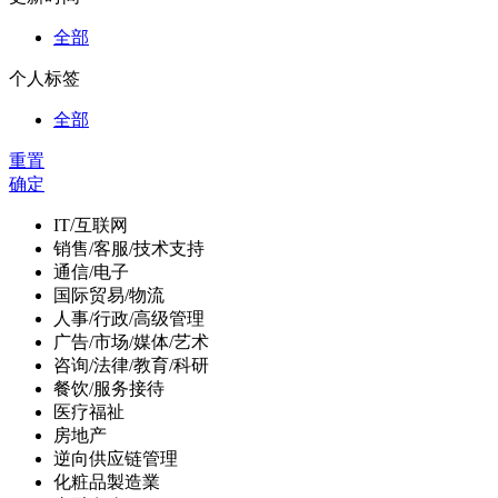
全部
个人标签
全部
重置
确定
IT/互联网
销售/客服/技术支持
通信/电子
国际贸易/物流
人事/行政/高级管理
广告/市场/媒体/艺术
咨询/法律/教育/科研
餐饮/服务接待
医疗福祉
房地产
逆向供应链管理
化粧品製造業