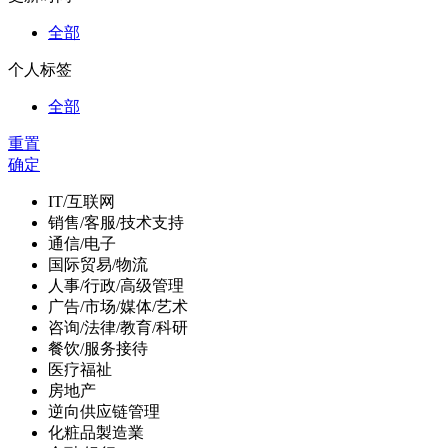
全部
个人标签
全部
重置
确定
IT/互联网
销售/客服/技术支持
通信/电子
国际贸易/物流
人事/行政/高级管理
广告/市场/媒体/艺术
咨询/法律/教育/科研
餐饮/服务接待
医疗福祉
房地产
逆向供应链管理
化粧品製造業