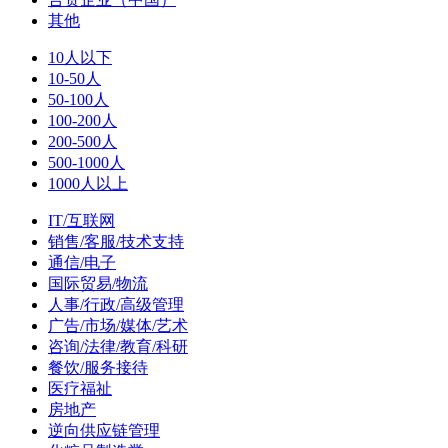
其他
10人以下
10-50人
50-100人
100-200人
200-500人
500-1000人
1000人以上
IT/互联网
销售/客服/技术支持
通信/电子
国际贸易/物流
人事/行政/高级管理
广告/市场/媒体/艺术
咨询/法律/教育/科研
餐饮/服务接待
医疗福祉
房地产
逆向供应链管理