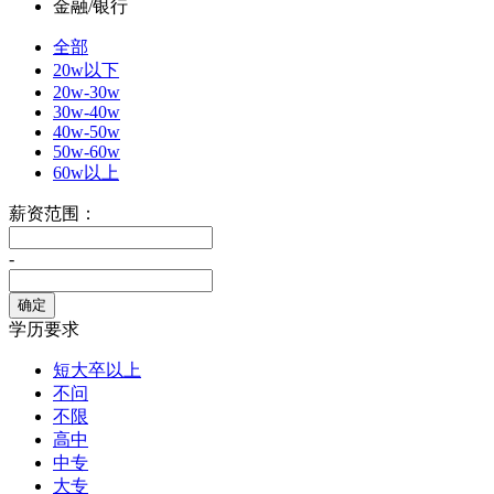
金融/银行
全部
20w以下
20w-30w
30w-40w
40w-50w
50w-60w
60w以上
薪资范围：
-
学历要求
短大卒以上
不问
不限
高中
中专
大专