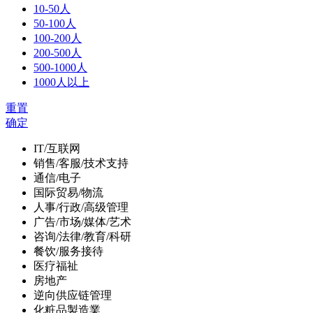
10-50人
50-100人
100-200人
200-500人
500-1000人
1000人以上
重置
确定
IT/互联网
销售/客服/技术支持
通信/电子
国际贸易/物流
人事/行政/高级管理
广告/市场/媒体/艺术
咨询/法律/教育/科研
餐饮/服务接待
医疗福祉
房地产
逆向供应链管理
化粧品製造業