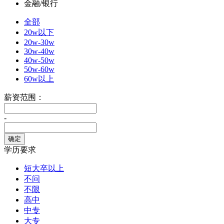
金融/银行
全部
20w以下
20w-30w
30w-40w
40w-50w
50w-60w
60w以上
薪资范围：
-
学历要求
短大卒以上
不问
不限
高中
中专
大专