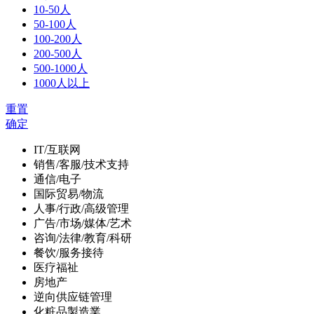
10-50人
50-100人
100-200人
200-500人
500-1000人
1000人以上
重置
确定
IT/互联网
销售/客服/技术支持
通信/电子
国际贸易/物流
人事/行政/高级管理
广告/市场/媒体/艺术
咨询/法律/教育/科研
餐饮/服务接待
医疗福祉
房地产
逆向供应链管理
化粧品製造業