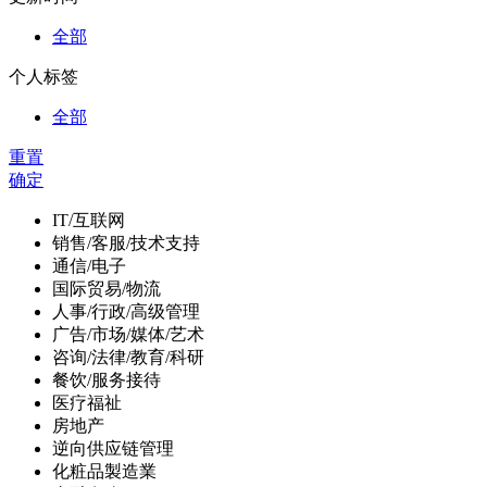
全部
个人标签
全部
重置
确定
IT/互联网
销售/客服/技术支持
通信/电子
国际贸易/物流
人事/行政/高级管理
广告/市场/媒体/艺术
咨询/法律/教育/科研
餐饮/服务接待
医疗福祉
房地产
逆向供应链管理
化粧品製造業