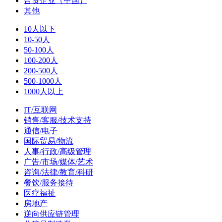
合资企业（中国）
其他
10人以下
10-50人
50-100人
100-200人
200-500人
500-1000人
1000人以上
IT/互联网
销售/客服/技术支持
通信/电子
国际贸易/物流
人事/行政/高级管理
广告/市场/媒体/艺术
咨询/法律/教育/科研
餐饮/服务接待
医疗福祉
房地产
逆向供应链管理