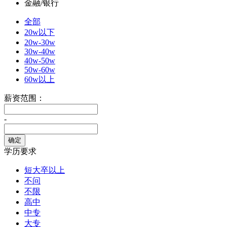
金融/银行
全部
20w以下
20w-30w
30w-40w
40w-50w
50w-60w
60w以上
薪资范围：
-
学历要求
短大卒以上
不问
不限
高中
中专
大专