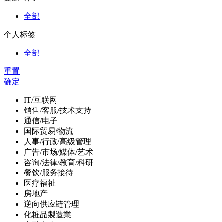
全部
个人标签
全部
重置
确定
IT/互联网
销售/客服/技术支持
通信/电子
国际贸易/物流
人事/行政/高级管理
广告/市场/媒体/艺术
咨询/法律/教育/科研
餐饮/服务接待
医疗福祉
房地产
逆向供应链管理
化粧品製造業