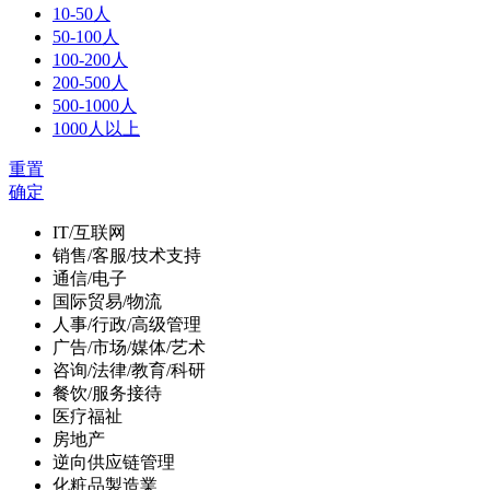
10-50人
50-100人
100-200人
200-500人
500-1000人
1000人以上
重置
确定
IT/互联网
销售/客服/技术支持
通信/电子
国际贸易/物流
人事/行政/高级管理
广告/市场/媒体/艺术
咨询/法律/教育/科研
餐饮/服务接待
医疗福祉
房地产
逆向供应链管理
化粧品製造業