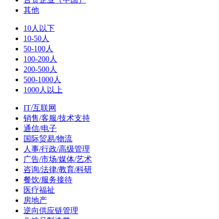
其他
10人以下
10-50人
50-100人
100-200人
200-500人
500-1000人
1000人以上
IT/互联网
销售/客服/技术支持
通信/电子
国际贸易/物流
人事/行政/高级管理
广告/市场/媒体/艺术
咨询/法律/教育/科研
餐饮/服务接待
医疗福祉
房地产
逆向供应链管理