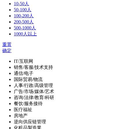
10-50人
50-100人
100-200人
200-500人
500-1000人
1000人以上
重置
确定
IT/互联网
销售/客服/技术支持
通信/电子
国际贸易/物流
人事/行政/高级管理
广告/市场/媒体/艺术
咨询/法律/教育/科研
餐饮/服务接待
医疗福祉
房地产
逆向供应链管理
化粧品製造業