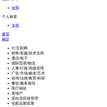
全部
个人标签
全部
重置
确定
IT/互联网
销售/客服/技术支持
通信/电子
国际贸易/物流
人事/行政/高级管理
广告/市场/媒体/艺术
咨询/法律/教育/科研
餐饮/服务接待
医疗福祉
房地产
逆向供应链管理
化粧品製造業