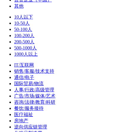
其他
10人以下
10-50人
50-100人
100-200人
200-500人
500-1000人
1000人以上
IT/互联网
销售/客服/技术支持
通信/电子
国际贸易/物流
人事/行政/高级管理
广告/市场/媒体/艺术
咨询/法律/教育/科研
餐饮/服务接待
医疗福祉
房地产
逆向供应链管理