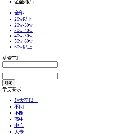
金融/银行
全部
20w以下
20w-30w
30w-40w
40w-50w
50w-60w
60w以上
薪资范围：
-
学历要求
短大卒以上
不问
不限
高中
中专
大专