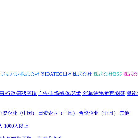
トジャパン株式会社
YIDATEC日本株式会社
株式会社BSS
株式会
事/行政/高级管理
广告/市场/媒体/艺术
咨询/法律/教育/科研
餐饮
中资企业（中国）
日资企业（中国）
合资企业（中国）
其他
0人
1000人以上