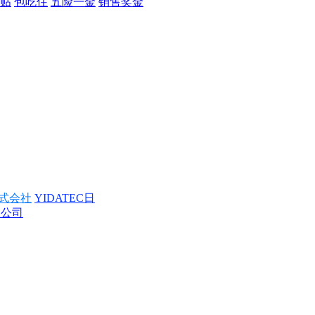
贴
包吃住
五险一金
销售奖金
式会社
YIDATEC日
限公司