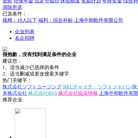
全部
社保年金
法定节假日
休假制度
奖励计划
年终奖金
综合补
清除所选
已选条件：
规模：10人以下
福利：综合补贴
上海中和軟件有限公司
企业列表
名企招聘
很抱歉，没有找到满足条件的企业
建议您：
1、适当减少已选择的条件
2、适当删减或更改搜索关键字
热门关键字：
株式会社ソフトユージング
NECチャイナ・ソフトジャパン株
本株式会社
株式会社BSS
株式会社協栄情報
上海中和軟件有
推荐企业