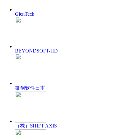
GienTech
BEYONDSOFT-HD
微创软件日本
（株）SHIFT AXIS