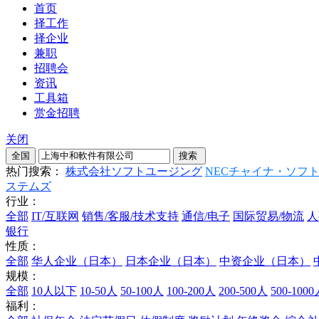
首页
择工作
择企业
兼职
招聘会
资讯
工具箱
赏金招聘
关闭
热门搜索：
株式会社ソフトユージング
NECチャイナ・ソフ
ステムズ
行业：
全部
IT/互联网
销售/客服/技术支持
通信/电子
国际贸易/物流
人
银行
性质：
全部
华人企业（日本）
日本企业（日本）
中资企业（日本）
规模：
全部
10人以下
10-50人
50-100人
100-200人
200-500人
500-100
福利：