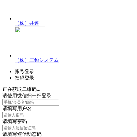
（株）共達
（株）三鋭システム
账号登录
扫码登录
正在获取二维码...
请使用微信扫一扫登录
请填写用户名
请填写密码
请填写短信动态码