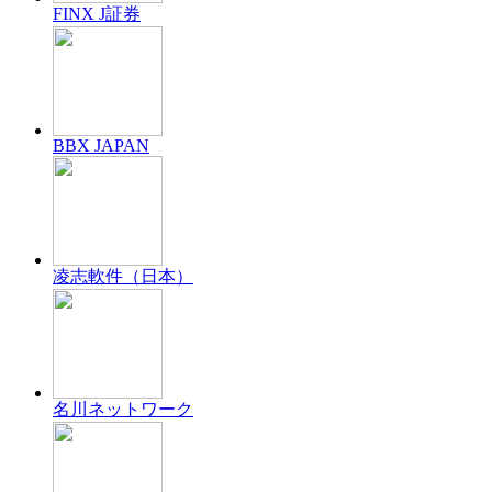
FINX J証券
BBX JAPAN
凌志軟件（日本）
名川ネットワーク