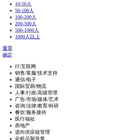
10-50人
50-100人
100-200人
200-500人
500-1000人
1000人以上
重置
确定
IT/互联网
销售/客服/技术支持
通信/电子
国际贸易/物流
人事/行政/高级管理
广告/市场/媒体/艺术
咨询/法律/教育/科研
餐饮/服务接待
医疗福祉
房地产
逆向供应链管理
化粧品製造業