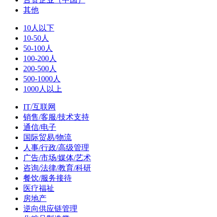
其他
10人以下
10-50人
50-100人
100-200人
200-500人
500-1000人
1000人以上
IT/互联网
销售/客服/技术支持
通信/电子
国际贸易/物流
人事/行政/高级管理
广告/市场/媒体/艺术
咨询/法律/教育/科研
餐饮/服务接待
医疗福祉
房地产
逆向供应链管理