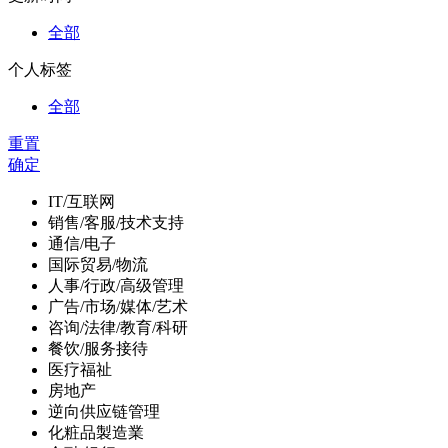
全部
个人标签
全部
重置
确定
IT/互联网
销售/客服/技术支持
通信/电子
国际贸易/物流
人事/行政/高级管理
广告/市场/媒体/艺术
咨询/法律/教育/科研
餐饮/服务接待
医疗福祉
房地产
逆向供应链管理
化粧品製造業