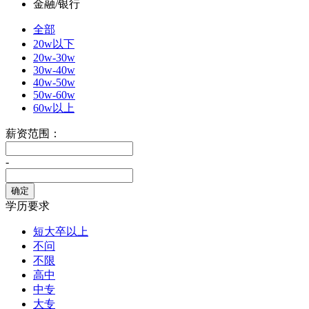
金融/银行
全部
20w以下
20w-30w
30w-40w
40w-50w
50w-60w
60w以上
薪资范围：
-
学历要求
短大卒以上
不问
不限
高中
中专
大专