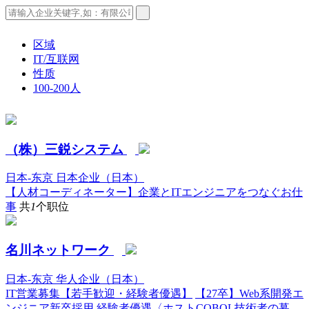
区域
IT/互联网
性质
100-200人
（株）三鋭システム
日本-东京
日本企业（日本）
【人材コーディネーター】企業とITエンジニアをつなぐお仕
事
共
1
个职位
名川ネットワーク
日本-东京
华人企业（日本）
IT営業募集【若手歓迎・経験者優遇】
【27卒】Web系開発エ
ンジニア新卒採用
経験者優遇〈ホストCOBOL技術者の募