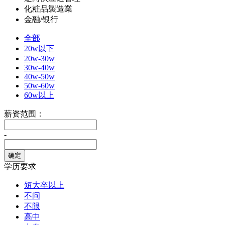
化粧品製造業
金融/银行
全部
20w以下
20w-30w
30w-40w
40w-50w
50w-60w
60w以上
薪资范围：
-
学历要求
短大卒以上
不问
不限
高中