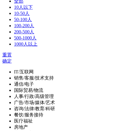
全部
10人以下
10-50人
50-100人
100-200人
200-500人
500-1000人
1000人以上
重置
确定
IT/互联网
销售/客服/技术支持
通信/电子
国际贸易/物流
人事/行政/高级管理
广告/市场/媒体/艺术
咨询/法律/教育/科研
餐饮/服务接待
医疗福祉
房地产