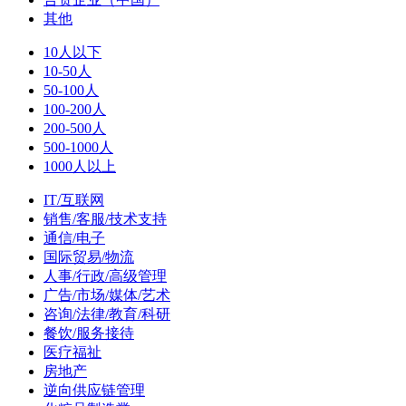
其他
10人以下
10-50人
50-100人
100-200人
200-500人
500-1000人
1000人以上
IT/互联网
销售/客服/技术支持
通信/电子
国际贸易/物流
人事/行政/高级管理
广告/市场/媒体/艺术
咨询/法律/教育/科研
餐饮/服务接待
医疗福祉
房地产
逆向供应链管理