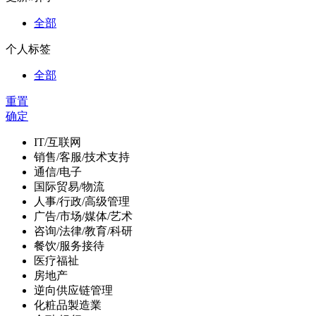
全部
个人标签
全部
重置
确定
IT/互联网
销售/客服/技术支持
通信/电子
国际贸易/物流
人事/行政/高级管理
广告/市场/媒体/艺术
咨询/法律/教育/科研
餐饮/服务接待
医疗福祉
房地产
逆向供应链管理
化粧品製造業