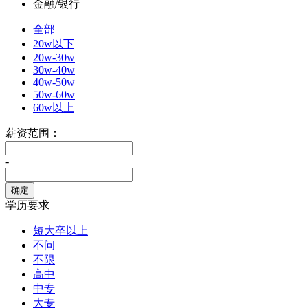
金融/银行
全部
20w以下
20w-30w
30w-40w
40w-50w
50w-60w
60w以上
薪资范围：
-
学历要求
短大卒以上
不问
不限
高中
中专
大专