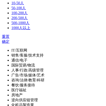
10-50人
50-100人
100-200人
200-500人
500-1000人
1000人以上
重置
确定
IT/互联网
销售/客服/技术支持
通信/电子
国际贸易/物流
人事/行政/高级管理
广告/市场/媒体/艺术
咨询/法律/教育/科研
餐饮/服务接待
医疗福祉
房地产
逆向供应链管理
化粧品製造業