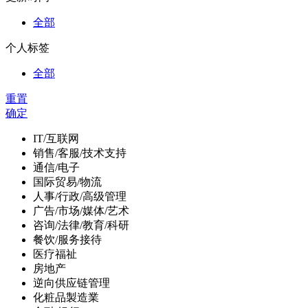
全部
个人标签
全部
重置
确定
IT/互联网
销售/客服/技术支持
通信/电子
国际贸易/物流
人事/行政/高级管理
广告/市场/媒体/艺术
咨询/法律/教育/科研
餐饮/服务接待
医疗福祉
房地产
逆向供应链管理
化粧品製造業