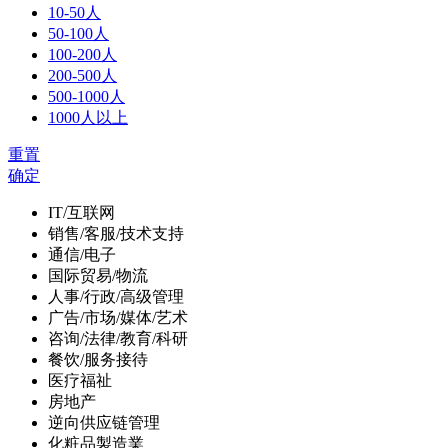
10-50人
50-100人
100-200人
200-500人
500-1000人
1000人以上
重置
确定
IT/互联网
销售/客服/技术支持
通信/电子
国际贸易/物流
人事/行政/高级管理
广告/市场/媒体/艺术
咨询/法律/教育/科研
餐饮/服务接待
医疗福祉
房地产
逆向供应链管理
化粧品製造業