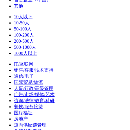
其他
10人以下
10-50人
50-100人
100-200人
200-500人
500-1000人
1000人以上
IT/互联网
销售/客服/技术支持
通信/电子
国际贸易/物流
人事/行政/高级管理
广告/市场/媒体/艺术
咨询/法律/教育/科研
餐饮/服务接待
医疗福祉
房地产
逆向供应链管理