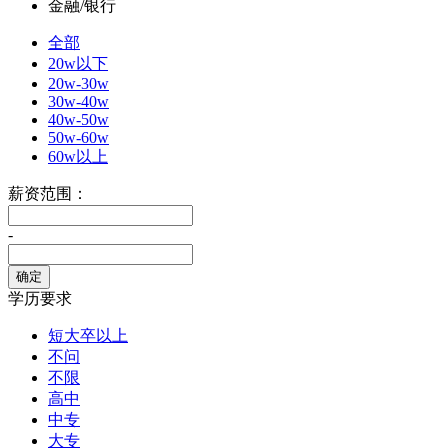
金融/银行
全部
20w以下
20w-30w
30w-40w
40w-50w
50w-60w
60w以上
薪资范围：
-
学历要求
短大卒以上
不问
不限
高中
中专
大专