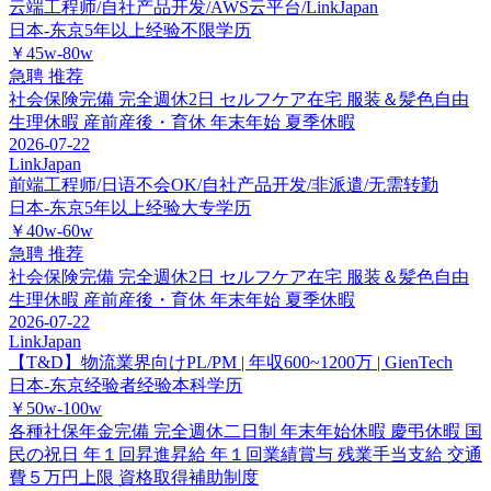
云端工程师/自社产品开发/AWS云平台/LinkJapan
日本-东京
5年以上经验
不限学历
￥45w-80w
急聘
推荐
社会保険完備
完全週休2日
セルフケア在宅
服装＆髪色自由
生理休暇
産前産後・育休
年末年始
夏季休暇
2026-07-22
LinkJapan
前端工程师/日语不会OK/自社产品开发/非派遣/无需转勤
日本-东京
5年以上经验
大专学历
￥40w-60w
急聘
推荐
社会保険完備
完全週休2日
セルフケア在宅
服装＆髪色自由
生理休暇
産前産後・育休
年末年始
夏季休暇
2026-07-22
LinkJapan
【T&D】物流業界向けPL/PM | 年収600~1200万 | GienTech
日本-东京
经验者经验
本科学历
￥50w-100w
各種社保年金完備
完全週休二日制
年末年始休暇
慶弔休暇
国
民の祝日
年１回昇進昇給
年１回業績賞与
残業手当支給
交通
費５万円上限
資格取得補助制度