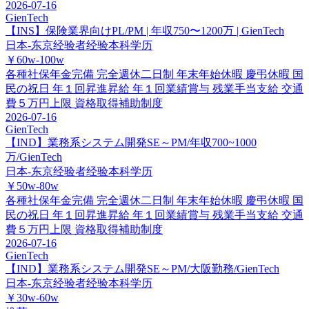
2026-07-16
GienTech
【INS】保険業界向けPL/PM | 年収750〜1200万 | GienTech
日本-东京
经验者经验
本科学历
￥60w-100w
各種社保年金完備
完全週休二日制
年末年始休暇
慶弔休暇
国
民の祝日
年１回昇進昇給
年１回業績賞与
残業手当支給
交通
費５万円上限
資格取得補助制度
2026-07-16
GienTech
【IND】業務系システム開発SE～PM/年収700~1000
万/GienTech
日本-东京
经验者经验
本科学历
￥50w-80w
各種社保年金完備
完全週休二日制
年末年始休暇
慶弔休暇
国
民の祝日
年１回昇進昇給
年１回業績賞与
残業手当支給
交通
費５万円上限
資格取得補助制度
2026-07-16
GienTech
【IND】業務系システム開発SE～PM/大阪勤務/GienTech
日本-东京
经验者经验
本科学历
￥30w-60w