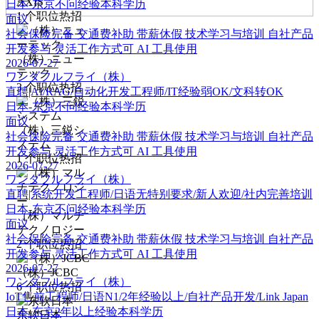
AXIS
日本-东京
不问经验
本科学历
1
个职位热招
面议
社会保险完备
交通费补助
带薪休假
技术学习与培训
自社产品
开发参与
灵活工作方式可
AI 工具使用
（株）ニュー
2026-07-27
テック
ワンダフルフライ（株）
3
个职位热招
直聘|AI/RAG/自动化开发工程师/IT经验弱OK/文科转OK
日本-东京
不问经验
本科学历
面议
（株）三鋭シ
社会保险完备
交通费补助
带薪休假
技术学习与培训
自社产品
ステム
开发参与
灵活工作方式可
AI 工具使用
1
个职位热招
2026-07-27
ワンダフルフライ（株）
直聘|系统开发工程师/日语无特别要求/新人欢迎/社内完善培训
日本-东京
不问经验
本科学历
（株）マルチ
面议
テクノロジー
社会保险完备
交通费补助
带薪休假
技术学习与培训
自社产品
2
个职位热招
开发参与
灵活工作方式可
AI 工具使用
2026-07-27
（株）JCBC
ワンダフルフライ（株）
6
个职位热招
IoT售前工程师/日语N1/2年经验以上/自社产品开发/Link Japan
日本-东京
2年以上经验
本科学历
东软日本