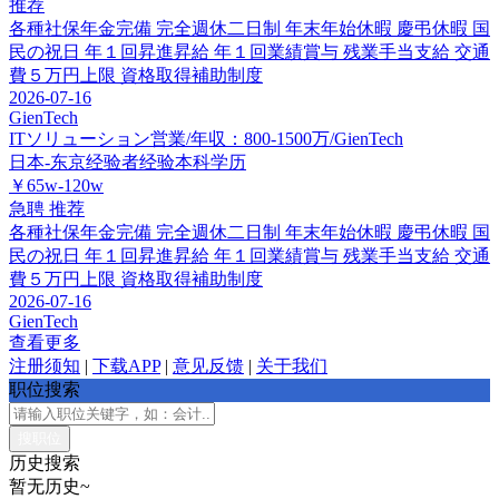
推荐
各種社保年金完備
完全週休二日制
年末年始休暇
慶弔休暇
国
民の祝日
年１回昇進昇給
年１回業績賞与
残業手当支給
交通
費５万円上限
資格取得補助制度
2026-07-16
GienTech
ITソリューション営業/年収：800-1500万/GienTech
日本-东京
经验者经验
本科学历
￥65w-120w
急聘
推荐
各種社保年金完備
完全週休二日制
年末年始休暇
慶弔休暇
国
民の祝日
年１回昇進昇給
年１回業績賞与
残業手当支給
交通
費５万円上限
資格取得補助制度
2026-07-16
GienTech
查看更多
注册须知
|
下载APP
|
意见反馈
|
关于我们
职位搜索
历史搜索
暂无历史~