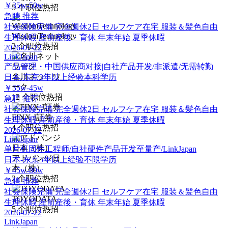
￥35w-50w
5
个职位热招
急聘
推荐
社会保険完備
完全週休2日
セルフケア在宅
服装＆髪色自由
WisdomTechnology
生理休暇
産前産後・育休
年末年始
夏季休暇
2
个职位热招
2026-07-22
LinkJapan
产品管理・中国供应商对接|自社产品开发/非派遣/无需转勤
名川ネットワ
日本-东京
3年以上经验
本科学历
ーク
￥35w-45w
12
个职位热招
急聘
推荐
社会保険完備
完全週休2日
セルフケア在宅
服装＆髪色自由
FINX J証券
生理休暇
産前産後・育休
年末年始
夏季休暇
4
个职位热招
2026-07-22
LinkJapan
单片机固件工程师/自社硬件产品开发至量产/LinkJapan
アドバンジ日
日本-东京
5年以上经验
不限学历
本（株）
￥45w-80w
2
个职位热招
急聘
推荐
社会保険完備
完全週休2日
セルフケア在宅
服装＆髪色自由
TOYODATA
生理休暇
産前産後・育休
年末年始
夏季休暇
5
个职位热招
2026-07-22
LinkJapan