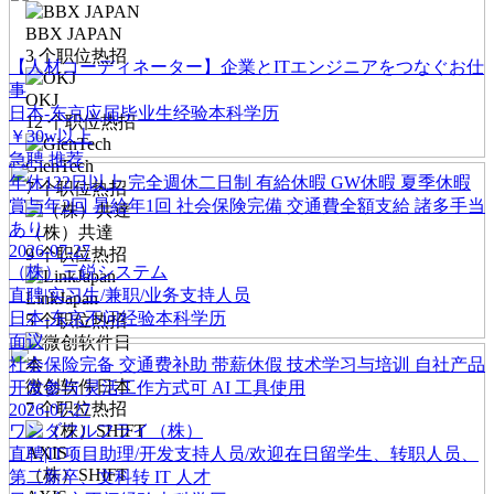
BBX JAPAN
3
个职位热招
【人材コーディネーター】企業とITエンジニアをつなぐお仕
事
OKJ
日本-东京
应届毕业生经验
本科学历
12
个职位热招
￥30w以上
急聘
推荐
GienTech
年休122日以上
完全週休二日制
有給休暇
GW休暇
夏季休暇
7
个职位热招
賞与年2回
昇給年1回
社会保険完備
交通費全額支給
諸多手当
あり
（株）共達
2026-07-27
9
个职位热招
（株）三鋭システム
直聘|实习生/兼职/业务支持人员
LinkJapan
日本-东京
不问经验
本科学历
5
个职位热招
面议
社会保险完备
交通费补助
带薪休假
技术学习与培训
自社产品
微创软件日本
开发参与
灵活工作方式可
AI 工具使用
7
个职位热招
2026-07-27
ワンダフルフライ（株）
直聘|IT项目助理/开发支持人员/欢迎在日留学生、转职人员、
（株）SHIFT
第二新卒、文科转 IT 人才