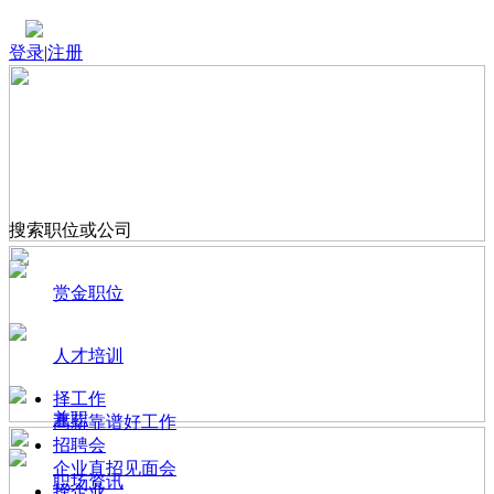
登录
|
注册
搜索职位或公司
赏金职位
人才培训
择工作
兼职
高薪靠谱好工作
招聘会
企业直招见面会
职场资讯
择企业