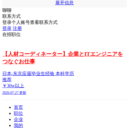
展开信息
聊聊
联系方式
登录个人账号查看联系方式
登录
注册
在招职位
【人材コーディネーター】企業とITエンジニアを
つなぐお仕事
日本-东京
应届毕业生经验
本科学历
推荐
￥30w以上
2026-07-27 更新
首页
职位
企业
我的