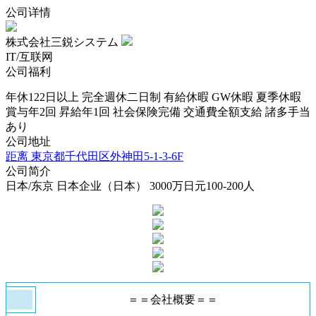
公司详情
株式会社三鋭システム
IT/互联网
公司福利
年休122日以上
完全週休二日制
有給休暇
GW休暇
夏季休暇
賞与年2回
昇給年1回
社会保険完備
交通費全額支給
諸多手当
あり
公司地址
距离
東京都千代田区外神田5-1-3-6F
公司简介
日本/东京
日本企业（日本）
3000万日元
100-200人
＝＝会社概要＝＝