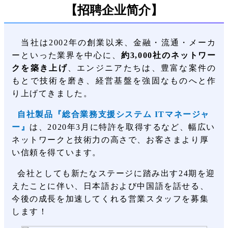
【招聘企业简介】
当社は
2002
年の創業以来、金融
・
流通
・
メーカ
ーといった業界を中心に、
約
3,000
社のネットワー
クを築き上げ
、エンジニアたちは、豊富な案件の
もとで技術を磨き、経営基盤を強固なものへと作
り上げてきました。
自社製品『総合業務支援システム ITマネージャ
ー』
は、2020年3月に特許を取得するなど、幅広い
ネットワークと技術力の高さで、お客さまより厚
い信頼を得ています。
会社としても新たなステージに踏み出す
24
期を迎
えたことに伴い、日本語および中国語を話せる、
今後の成長を加速してくれる営業スタッフを募集
します！