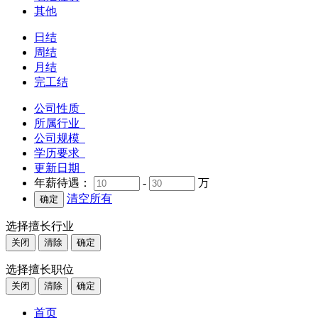
其他
日结
周结
月结
完工结
公司性质
所属行业
公司规模
学历要求
更新日期
年薪待遇：
-
万
清空所有
选择擅长行业
关闭
清除
确定
选择擅长职位
关闭
清除
确定
首页