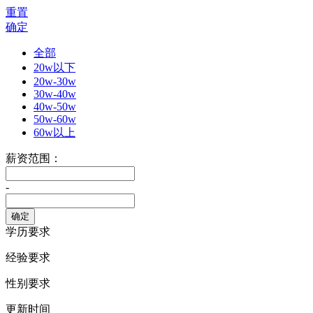
重置
确定
全部
20w以下
20w-30w
30w-40w
40w-50w
50w-60w
60w以上
薪资范围：
-
学历要求
经验要求
性别要求
更新时间