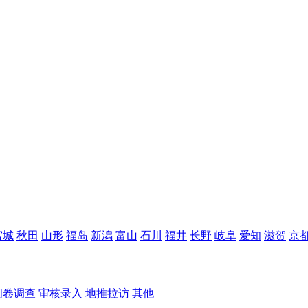
宫城
秋田
山形
福岛
新潟
富山
石川
福井
长野
岐阜
爱知
滋贺
京
问卷调查
审核录入
地推拉访
其他