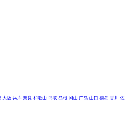
都
大阪
兵库
奈良
和歌山
鸟取
岛根
冈山
广岛
山口
德岛
香川
佐