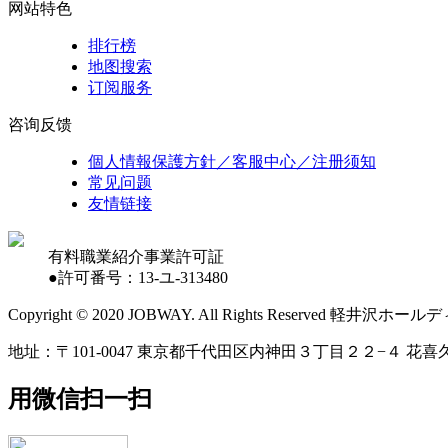
网站特色
排行榜
地图搜索
订阅服务
咨询反馈
個人情報保護方針／客服中心／注册须知
常见问题
友情链接
有料職業紹介事業許可証
●許可番号：13-ユ-313480
Copyright © 2020 JOBWAY. All Rights Reserved
地址：〒101-0047 東京都千代田区内神田３丁目２２−４ 花喜久
用微信扫一扫