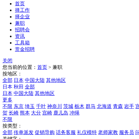
首页
择工作
择企业
兼职
招聘会
资讯
工具箱
赏金招聘
关闭
您当前的位置：
首页
>
兼职
按地区：
全部
日本
中国大陆
其他地区
日本
秋田
全部
日本
中国大陆
其他地区
更多
不限
东京
埼玉
千叶
神奈川
茨城
栃木
群马
北海道
青森
岩手
贺
长崎
熊本
大分
宫崎
鹿儿岛
冲绳
不限
按类型：
全部
传单派发
促销导购
话务客服
礼仪模特
老师家教
服务员
关键字：