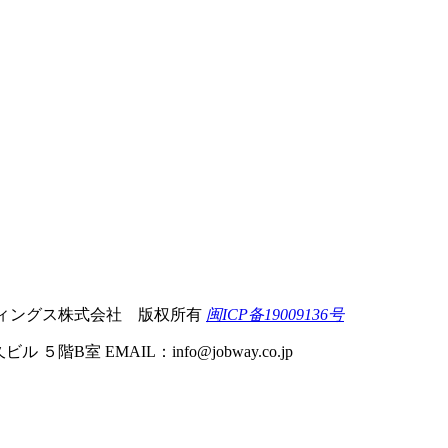
 軽井沢ホールディングス株式会社 版权所有
闽ICP备19009136号
ビル ５階B室 EMAIL：
info@jobway.co.jp