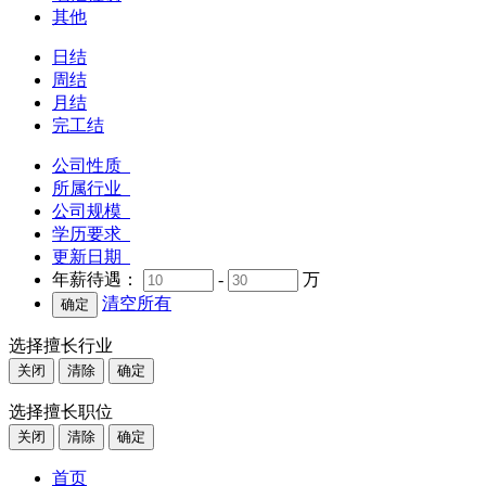
其他
日结
周结
月结
完工结
公司性质
所属行业
公司规模
学历要求
更新日期
年薪待遇：
-
万
清空所有
选择擅长行业
关闭
清除
确定
选择擅长职位
关闭
清除
确定
首页