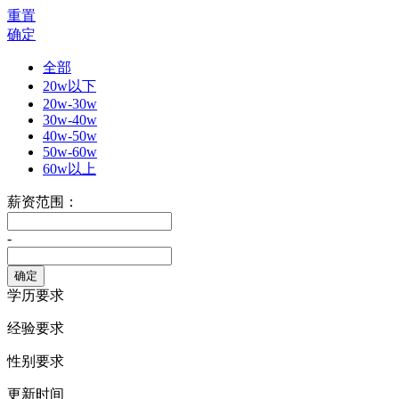
重置
确定
全部
20w以下
20w-30w
30w-40w
40w-50w
50w-60w
60w以上
薪资范围：
-
学历要求
经验要求
性别要求
更新时间