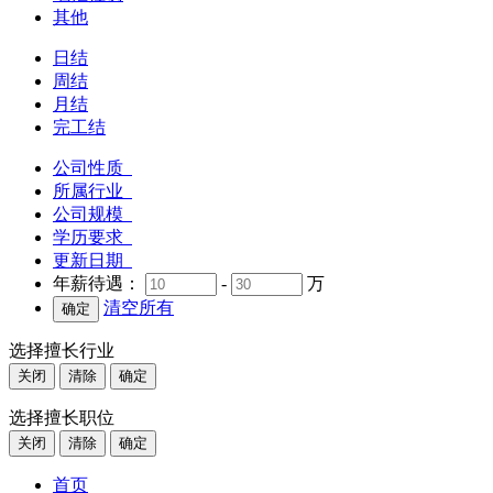
其他
日结
周结
月结
完工结
公司性质
所属行业
公司规模
学历要求
更新日期
年薪待遇：
-
万
清空所有
选择擅长行业
关闭
清除
确定
选择擅长职位
关闭
清除
确定
首页