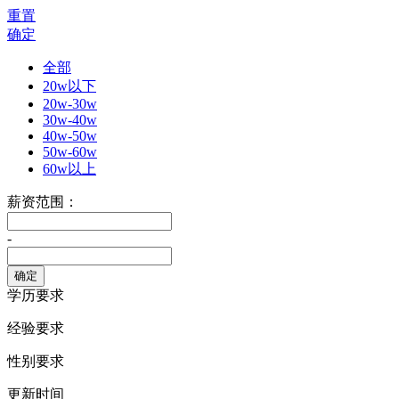
重置
确定
全部
20w以下
20w-30w
30w-40w
40w-50w
50w-60w
60w以上
薪资范围：
-
学历要求
经验要求
性别要求
更新时间