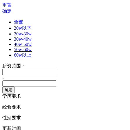
重置
确定
全部
20w以下
20w-30w
30w-40w
40w-50w
50w-60w
60w以上
薪资范围：
-
学历要求
经验要求
性别要求
更新时间