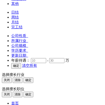
其他
日结
周结
月结
完工结
公司性质
所属行业
公司规模
学历要求
更新日期
年薪待遇：
-
万
清空所有
选择擅长行业
关闭
清除
确定
选择擅长职位
关闭
清除
确定
首页