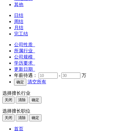
其他
日结
周结
月结
完工结
公司性质
所属行业
公司规模
学历要求
更新日期
年薪待遇：
-
万
清空所有
选择擅长行业
关闭
清除
确定
选择擅长职位
关闭
清除
确定
首页