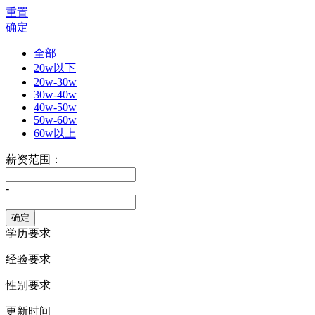
重置
确定
全部
20w以下
20w-30w
30w-40w
40w-50w
50w-60w
60w以上
薪资范围：
-
学历要求
经验要求
性别要求
更新时间