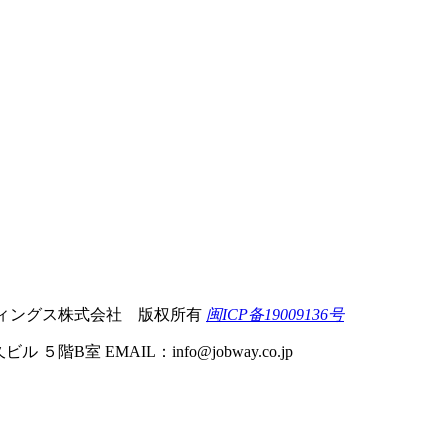
 軽井沢ホールディングス株式会社 版权所有
闽ICP备19009136号
ビル ５階B室 EMAIL：
info@jobway.co.jp