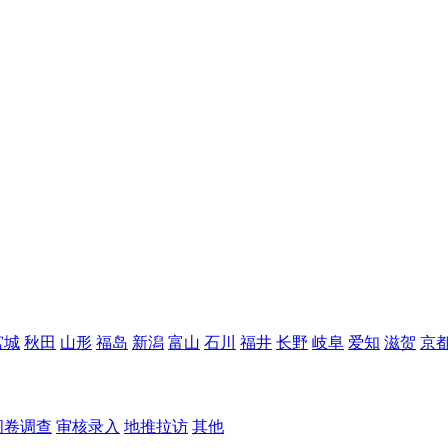
宫城
秋田
山形
福岛
新潟
富山
石川
福井
长野
岐阜
爱知
滋贺
京
问卷调查
审核录入
地推拉访
其他