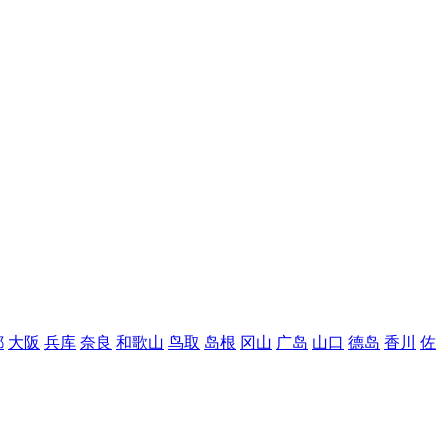
都
大阪
兵库
奈良
和歌山
鸟取
岛根
冈山
广岛
山口
德岛
香川
佐