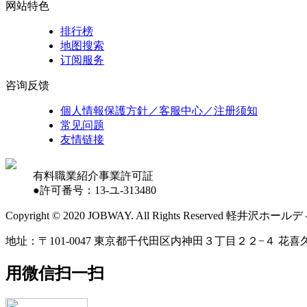
网站特色
排行榜
地图搜索
订阅服务
咨询反馈
個人情報保護方針／客服中心／注册须知
常见问题
友情链接
有料職業紹介事業許可証
●許可番号：13-ユ-313480
Copyright © 2020 JOBWAY. All Rights Reserved
地址：〒101-0047 東京都千代田区内神田３丁目２２−４ 花喜久
用微信扫一扫