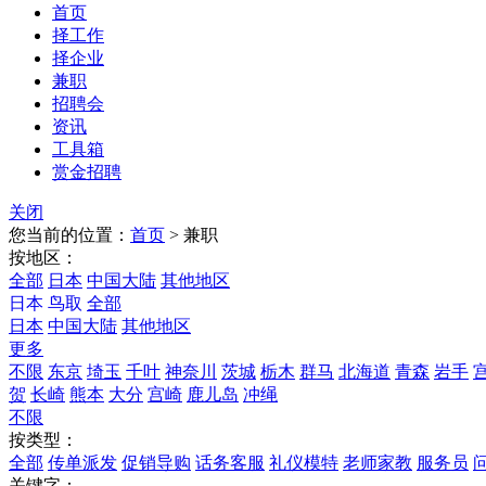
首页
择工作
择企业
兼职
招聘会
资讯
工具箱
赏金招聘
关闭
您当前的位置：
首页
>
兼职
按地区：
全部
日本
中国大陆
其他地区
日本
鸟取
全部
日本
中国大陆
其他地区
更多
不限
东京
埼玉
千叶
神奈川
茨城
栃木
群马
北海道
青森
岩手
贺
长崎
熊本
大分
宫崎
鹿儿岛
冲绳
不限
按类型：
全部
传单派发
促销导购
话务客服
礼仪模特
老师家教
服务员
关键字：