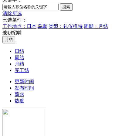
清除所选
已选条件：
工作地点：日本
鸟取
类型：礼仪模特
周期：月结
兼职招聘
日结
周结
月结
完工结
更新时间
发布时间
薪水
热度