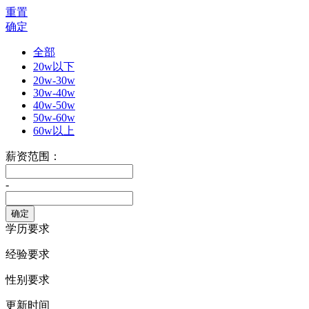
重置
确定
全部
20w以下
20w-30w
30w-40w
40w-50w
50w-60w
60w以上
薪资范围：
-
学历要求
经验要求
性别要求
更新时间