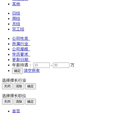
其他
日结
周结
月结
完工结
公司性质
所属行业
公司规模
学历要求
更新日期
年薪待遇：
-
万
清空所有
选择擅长行业
关闭
清除
确定
选择擅长职位
关闭
清除
确定
首页