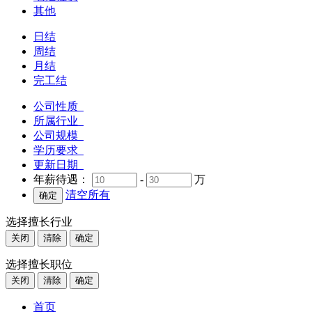
其他
日结
周结
月结
完工结
公司性质
所属行业
公司规模
学历要求
更新日期
年薪待遇：
-
万
清空所有
选择擅长行业
关闭
清除
确定
选择擅长职位
关闭
清除
确定
首页