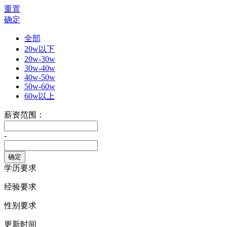
重置
确定
全部
20w以下
20w-30w
30w-40w
40w-50w
50w-60w
60w以上
薪资范围：
-
学历要求
经验要求
性别要求
更新时间