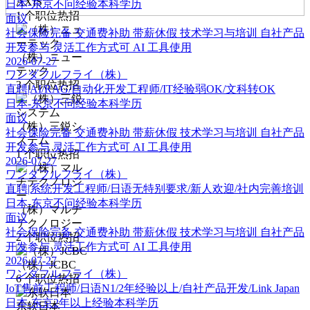
AXIS
日本-东京
不问经验
本科学历
1
个职位热招
面议
社会保险完备
交通费补助
带薪休假
技术学习与培训
自社产品
开发参与
灵活工作方式可
AI 工具使用
（株）ニュー
2026-07-27
テック
ワンダフルフライ（株）
3
个职位热招
直聘|AI/RAG/自动化开发工程师/IT经验弱OK/文科转OK
日本-东京
不问经验
本科学历
面议
（株）三鋭シ
社会保险完备
交通费补助
带薪休假
技术学习与培训
自社产品
ステム
开发参与
灵活工作方式可
AI 工具使用
1
个职位热招
2026-07-27
ワンダフルフライ（株）
直聘|系统开发工程师/日语无特别要求/新人欢迎/社内完善培训
日本-东京
不问经验
本科学历
（株）マルチ
面议
テクノロジー
社会保险完备
交通费补助
带薪休假
技术学习与培训
自社产品
2
个职位热招
开发参与
灵活工作方式可
AI 工具使用
2026-07-27
（株）JCBC
ワンダフルフライ（株）
6
个职位热招
IoT售前工程师/日语N1/2年经验以上/自社产品开发/Link Japan
日本-东京
2年以上经验
本科学历
东软日本