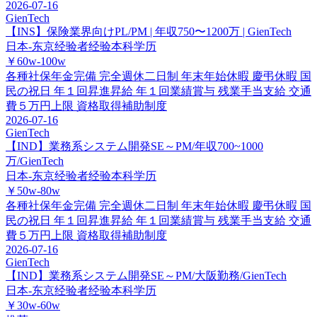
2026-07-16
GienTech
【INS】保険業界向けPL/PM | 年収750〜1200万 | GienTech
日本-东京
经验者经验
本科学历
￥60w-100w
各種社保年金完備
完全週休二日制
年末年始休暇
慶弔休暇
国
民の祝日
年１回昇進昇給
年１回業績賞与
残業手当支給
交通
費５万円上限
資格取得補助制度
2026-07-16
GienTech
【IND】業務系システム開発SE～PM/年収700~1000
万/GienTech
日本-东京
经验者经验
本科学历
￥50w-80w
各種社保年金完備
完全週休二日制
年末年始休暇
慶弔休暇
国
民の祝日
年１回昇進昇給
年１回業績賞与
残業手当支給
交通
費５万円上限
資格取得補助制度
2026-07-16
GienTech
【IND】業務系システム開発SE～PM/大阪勤務/GienTech
日本-东京
经验者经验
本科学历
￥30w-60w