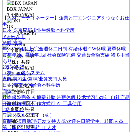
BBX JAPAN
3
个职位热招
【人材コーディネーター】企業とITエンジニアをつなぐお仕
事
OKJ
日本-东京
应届毕业生经验
本科学历
12
个职位热招
￥30w以上
急聘
推荐
GienTech
年休122日以上
完全週休二日制
有給休暇
GW休暇
夏季休暇
7
个职位热招
賞与年2回
昇給年1回
社会保険完備
交通費全額支給
諸多手当
あり
（株）共達
2026-07-27
9
个职位热招
（株）三鋭システム
直聘|实习生/兼职/业务支持人员
LinkJapan
日本-东京
不问经验
本科学历
5
个职位热招
面议
社会保险完备
交通费补助
带薪休假
技术学习与培训
自社产品
微创软件日本
开发参与
灵活工作方式可
AI 工具使用
7
个职位热招
2026-07-27
ワンダフルフライ（株）
直聘|IT项目助理/开发支持人员/欢迎在日留学生、转职人员、
（株）SHIFT
第二新卒、文科转 IT 人才