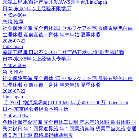
云端工程师/自社产品开发/AWS云平台/LinkJapan
日本-东京
5年以上经验
不限学历
￥45w-80w
急聘
推荐
社会保険完備
完全週休2日
セルフケア在宅
服装＆髪色自由
生理休暇
産前産後・育休
年末年始
夏季休暇
2026-07-22
LinkJapan
前端工程师/日语不会OK/自社产品开发/非派遣/无需转勤
日本-东京
5年以上经验
大专学历
￥40w-60w
急聘
推荐
社会保険完備
完全週休2日
セルフケア在宅
服装＆髪色自由
生理休暇
産前産後・育休
年末年始
夏季休暇
2026-07-22
LinkJapan
【T&D】物流業界向けPL/PM | 年収600~1200万 | GienTech
日本-东京
经验者经验
本科学历
￥50w-100w
各種社保年金完備
完全週休二日制
年末年始休暇
慶弔休暇
国
民の祝日
年１回昇進昇給
年１回業績賞与
残業手当支給
交通
費５万円上限
資格取得補助制度