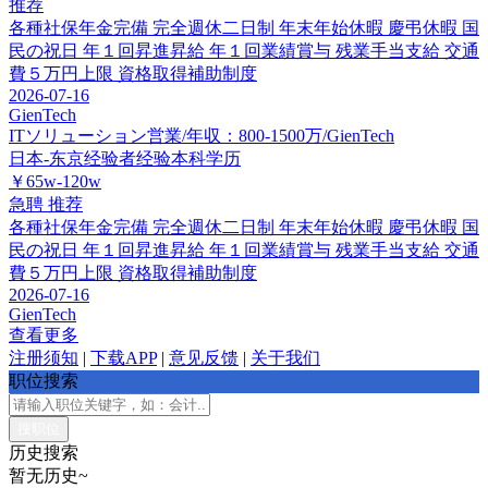
推荐
各種社保年金完備
完全週休二日制
年末年始休暇
慶弔休暇
国
民の祝日
年１回昇進昇給
年１回業績賞与
残業手当支給
交通
費５万円上限
資格取得補助制度
2026-07-16
GienTech
ITソリューション営業/年収：800-1500万/GienTech
日本-东京
经验者经验
本科学历
￥65w-120w
急聘
推荐
各種社保年金完備
完全週休二日制
年末年始休暇
慶弔休暇
国
民の祝日
年１回昇進昇給
年１回業績賞与
残業手当支給
交通
費５万円上限
資格取得補助制度
2026-07-16
GienTech
查看更多
注册须知
|
下载APP
|
意见反馈
|
关于我们
职位搜索
历史搜索
暂无历史~