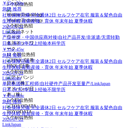
￥35w-50w
5
个职位热招
急聘
推荐
社会保険完備
完全週休2日
セルフケア在宅
服装＆髪色自由
WisdomTechnology
生理休暇
産前産後・育休
年末年始
夏季休暇
2
个职位热招
2026-07-22
LinkJapan
产品管理・中国供应商对接|自社产品开发/非派遣/无需转勤
名川ネットワ
日本-东京
3年以上经验
本科学历
ーク
￥35w-45w
12
个职位热招
急聘
推荐
社会保険完備
完全週休2日
セルフケア在宅
服装＆髪色自由
FINX J証券
生理休暇
産前産後・育休
年末年始
夏季休暇
4
个职位热招
2026-07-22
LinkJapan
单片机固件工程师/自社硬件产品开发至量产/LinkJapan
アドバンジ日
日本-东京
5年以上经验
不限学历
本（株）
￥45w-80w
2
个职位热招
急聘
推荐
社会保険完備
完全週休2日
セルフケア在宅
服装＆髪色自由
TOYODATA
生理休暇
産前産後・育休
年末年始
夏季休暇
5
个职位热招
2026-07-22
LinkJapan