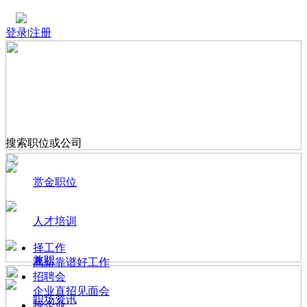
登录
|
注册
搜索职位或公司
赏金职位
人才培训
择工作
兼职
高薪靠谱好工作
招聘会
企业直招见面会
职场资讯
择企业