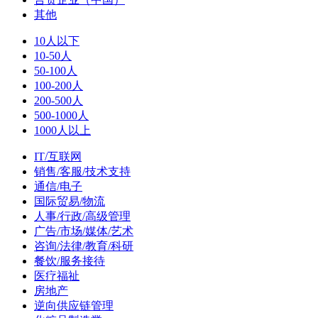
其他
10人以下
10-50人
50-100人
100-200人
200-500人
500-1000人
1000人以上
IT/互联网
销售/客服/技术支持
通信/电子
国际贸易/物流
人事/行政/高级管理
广告/市场/媒体/艺术
咨询/法律/教育/科研
餐饮/服务接待
医疗福祉
房地产
逆向供应链管理