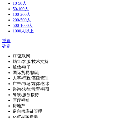
10-50人
50-100人
100-200人
200-500人
500-1000人
1000人以上
重置
确定
IT/互联网
销售/客服/技术支持
通信/电子
国际贸易/物流
人事/行政/高级管理
广告/市场/媒体/艺术
咨询/法律/教育/科研
餐饮/服务接待
医疗福祉
房地产
逆向供应链管理
化粧品製造業