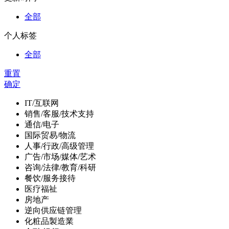
全部
个人标签
全部
重置
确定
IT/互联网
销售/客服/技术支持
通信/电子
国际贸易/物流
人事/行政/高级管理
广告/市场/媒体/艺术
咨询/法律/教育/科研
餐饮/服务接待
医疗福祉
房地产
逆向供应链管理
化粧品製造業