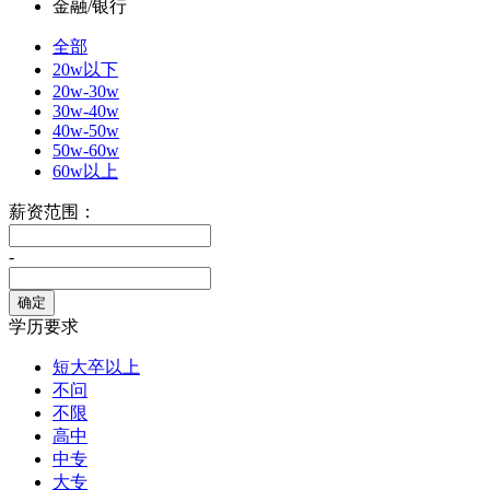
金融/银行
全部
20w以下
20w-30w
30w-40w
40w-50w
50w-60w
60w以上
薪资范围：
-
学历要求
短大卒以上
不问
不限
高中
中专
大专