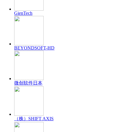
GienTech
BEYONDSOFT-HD
微创软件日本
（株）SHIFT AXIS