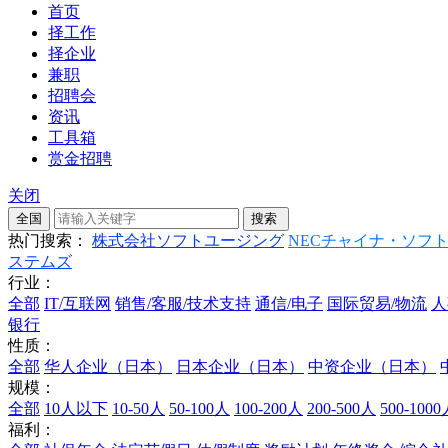
首页
择工作
择企业
兼职
招聘会
资讯
工具箱
赏金招聘
关闭
热门搜索：
株式会社ソフトユージング
NECチャイナ・ソフ
ステムズ
行业：
全部
IT/互联网
销售/客服/技术支持
通信/电子
国际贸易/物流
人
银行
性质：
全部
华人企业（日本）
日本企业（日本）
中资企业（日本）
规模：
全部
10人以下
10-50人
50-100人
100-200人
200-500人
500-100
福利：