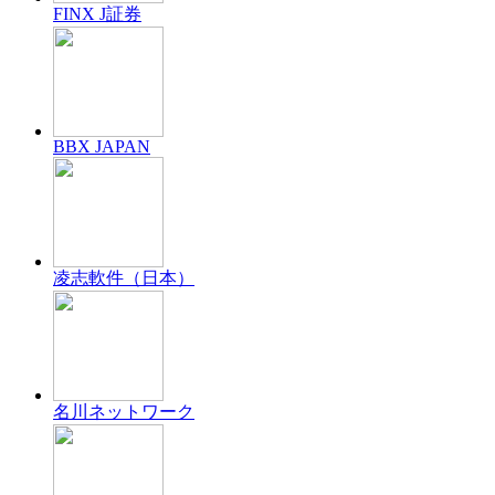
FINX J証券
BBX JAPAN
凌志軟件（日本）
名川ネットワーク