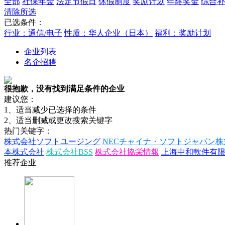
全部
社保年金
法定节假日
休假制度
奖励计划
年终奖金
综合补
清除所选
已选条件：
行业：通信/电子
性质：华人企业（日本）
福利：奖励计划
企业列表
名企招聘
很抱歉，没有找到满足条件的企业
建议您：
1、适当减少已选择的条件
2、适当删减或更改搜索关键字
热门关键字：
株式会社ソフトユージング
NECチャイナ・ソフトジャパン株
本株式会社
株式会社BSS
株式会社協栄情報
上海中和軟件有
推荐企业