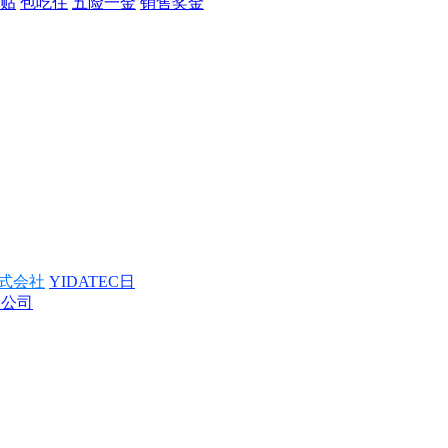
贴
包吃住
五险一金
销售奖金
式会社
YIDATEC日
限公司