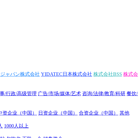
トジャパン株式会社
YIDATEC日本株式会社
株式会社BSS
株式会
事/行政/高级管理
广告/市场/媒体/艺术
咨询/法律/教育/科研
餐饮
中资企业（中国）
日资企业（中国）
合资企业（中国）
其他
0人
1000人以上