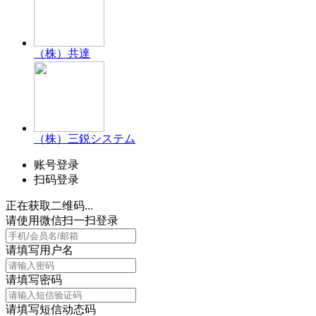
（株）共達
（株）三鋭システム
账号登录
扫码登录
正在获取二维码...
请使用微信扫一扫登录
请填写用户名
请填写密码
请填写短信动态码